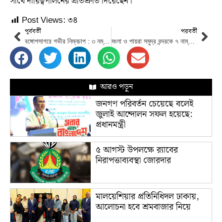
সাথে দায়িত্বপালনের প্রতিশ্রুতি দিয়েছেন।
Post Views:
৩৪
পূর্ববর্তী
পরবর্তী
বঙ্গোপসাগরে গভীর নিম্নচাপ : ৩ নম্বর সতর্ক সংকেত
মংলা ও পায়রা সমুদ্র বন্দরকে ৭ নাম্বার এবং চট্টগ্রাম ও কক্সবাজারে ৬ নাম্বার বিপদ সংকেত
আরও পড়ুন
জনগণ পরিবর্তন চেয়েছে বলেই
জুলাই আন্দোলন সফল হয়েছে:
প্রধানমন্ত্রী
৫ আগস্ট উপলক্ষে র‌্যাবের
নিরাপত্তাব্যবস্থা জোরদার
মালয়েশিয়ার প্রতিনিধিদল ঢাকায়,
আলোচনা হবে শ্রমবাজার নিয়ে