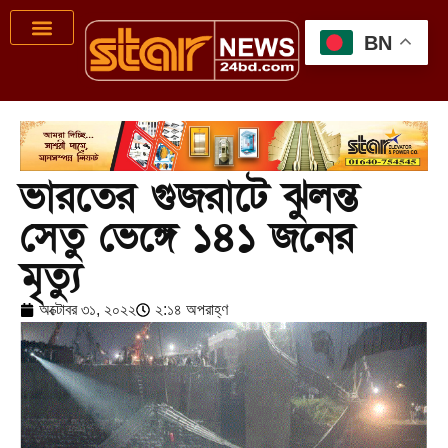
BN
ভারতের গুজরাটে ঝুলন্ত
সেতু ভেঙ্গে ১৪১ জনের
মৃত্যু
অক্টোবর ৩১, ২০২২
২:১৪ অপরাহ্ণ