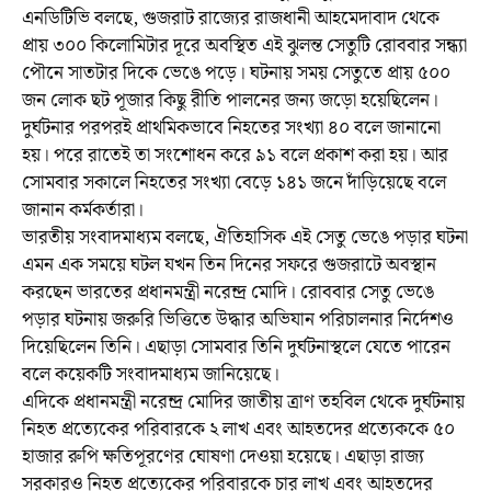
এনডিটিভি বলছে, গুজরাট রাজ্যের রাজধানী আহমেদাবাদ থেকে
প্রায় ৩০০ কিলোমিটার দূরে অবস্থিত এই ঝুলন্ত সেতুটি রোববার সন্ধ্যা
পৌনে সাতটার দিকে ভেঙে পড়ে। ঘটনায় সময় সেতুতে প্রায় ৫০০
জন লোক ছট পূজার কিছু রীতি পালনের জন্য জড়ো হয়েছিলেন।
দুর্ঘটনার পরপরই প্রাথমিকভাবে নিহতের সংখ্যা ৪০ বলে জানানো
হয়। পরে রাতেই তা সংশোধন করে ৯১ বলে প্রকাশ করা হয়। আর
সোমবার সকালে নিহতের সংখ্যা বেড়ে ১৪১ জনে দাঁড়িয়েছে বলে
জানান কর্মকর্তারা।
ভারতীয় সংবাদমাধ্যম বলছে, ঐতিহাসিক এই সেতু ভেঙে পড়ার ঘটনা
এমন এক সময়ে ঘটল যখন তিন দিনের সফরে গুজরাটে অবস্থান
করছেন ভারতের প্রধানমন্ত্রী নরেন্দ্র মোদি। রোববার সেতু ভেঙে
পড়ার ঘটনায় জরুরি ভিত্তিতে উদ্ধার অভিযান পরিচালনার নির্দেশও
দিয়েছিলেন তিনি। এছাড়া সোমবার তিনি দুর্ঘটনাস্থলে যেতে পারেন
বলে কয়েকটি সংবাদমাধ্যম জানিয়েছে।
এদিকে প্রধানমন্ত্রী নরেন্দ্র মোদির জাতীয় ত্রাণ তহবিল থেকে দুর্ঘটনায়
নিহত প্রত্যেকের পরিবারকে ২ লাখ এবং আহতদের প্রত্যেককে ৫০
হাজার রুপি ক্ষতিপূরণের ঘোষণা দেওয়া হয়েছে। এছাড়া রাজ্য
সরকারও নিহত প্রত্যেকের পরিবারকে চার লাখ এবং আহতদের