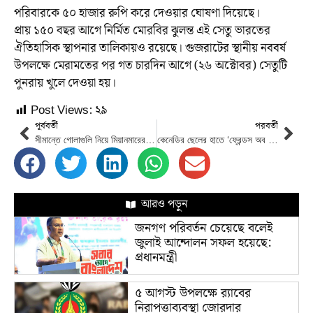
পরিবারকে ৫০ হাজার রুপি করে দেওয়ার ঘোষণা দিয়েছে।
প্রায় ১৫০ বছর আগে নির্মিত মোরবির ঝুলন্ত এই সেতু ভারতের
ঐতিহাসিক স্থাপনার তালিকায়ও রয়েছে। গুজরাটের স্থানীয় নববর্ষ
উপলক্ষে মেরামতের পর গত চারদিন আগে (২৬ অক্টোবর) সেতুটি
পুনরায় খুলে দেওয়া হয়।
Post Views:
২৯
পূর্ববর্তী
পরবর্তী
সীমান্তে গোলাগুলি নিয়ে মিয়ানমারের দুঃখ প্রকাশ
কেনেডির ছেলের হাতে ‘ফ্রেন্ডস অব লিবারেশন ওয়ার অনার’ সম্মাননা তুলে দিলেন প্রধানমন্ত্রী
আরও পড়ুন
জনগণ পরিবর্তন চেয়েছে বলেই
জুলাই আন্দোলন সফল হয়েছে:
প্রধানমন্ত্রী
৫ আগস্ট উপলক্ষে র‌্যাবের
নিরাপত্তাব্যবস্থা জোরদার