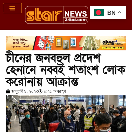
BN
চীনের জনবহুল প্রদেশ
হেনানে নব্বই শতাংশ লোক
করোনায় আক্রান্ত
জানুয়ারি ৯, ২০২৩
৫:২৫ অপরাহ্ণ