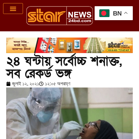
BN
২৪ ঘন্টায় সর্বোচ্চ শনাক্ত,
সব রেকর্ড ভঙ্গ
জুলাই ১২, ২০২১
১২:০৫ অপরাহ্ণ