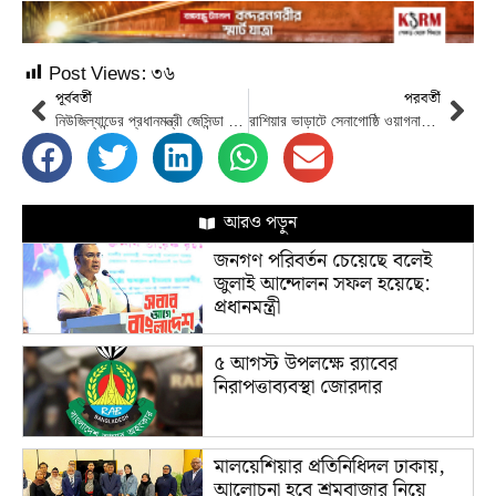
Post Views:
৩৬
পূর্ববর্তী
পরবর্তী
নিউজিল্যান্ডের প্রধানমন্ত্রী জেসিন্ডা আরডার্ন পদত্যাগের ঘোষণা দিয়েছেন
রাশিয়ার ভাড়াটে সেনাগোষ্ঠি ওয়াগনার যুক্তরাষ্ট্রের সন্ত্রাসী তালিকায়
আরও পড়ুন
জনগণ পরিবর্তন চেয়েছে বলেই
জুলাই আন্দোলন সফল হয়েছে:
প্রধানমন্ত্রী
৫ আগস্ট উপলক্ষে র‌্যাবের
নিরাপত্তাব্যবস্থা জোরদার
মালয়েশিয়ার প্রতিনিধিদল ঢাকায়,
আলোচনা হবে শ্রমবাজার নিয়ে