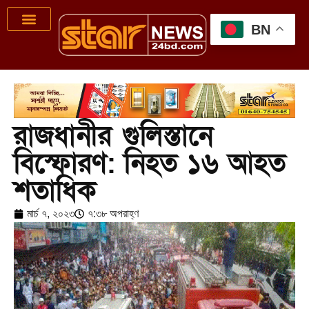
BN
রাজধানীর গুলিস্তানে
বিস্ফোরণ: নিহত ১৬ আহত
শতাধিক
মার্চ ৭, ২০২৩
৭:৩৮ অপরাহ্ণ