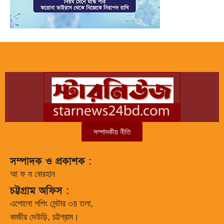
সম্পাদকীয় নীতি
সম্পাদক ও প্রকাশক :
আ ফ ম বোরহান
চট্টগ্রাম অফিস :
এপোলো শপিং সেন্টার ৩য় তলা,
কাজীর দেউড়ি, চট্টগ্রাম।