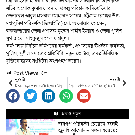
মো. আহসান হাবিব খান, নির্বাচন কমিশন সচিবালয়ের অতিরিক্ত
সচিব অশোক কুমার দেবনাথ, প্রকল্প পরিচালক বিগ্রেডিয়ার
জেনারেল আবুল হাসনাত মোহাম্মদ সায়েম, চট্টগ্রাম রেঞ্জের উপ-
মহাপুলিশ পরিদর্শক (ডিআইজি) মো. আনোয়ার হোসেন,
কক্সবাজারের জেলা প্রশাসক মুহম্মদ শাহীন ইমরান ও জেলা পুলিশ
সুপার মো. মাহফুজুল ইসলাম প্রমুখ।
কর্মশালায় নির্বাচন কমিশনের কর্মকর্তা, প্রশাসনের ঊর্ধ্বতন কর্মকর্তা,
পুলিশ, সুশীল সমাজের প্রতিনিধি, নতুন ভোটার, জনপ্রতিনিধি ও
মুক্তিযোদ্ধাসহ সংশ্লিষ্টরা অংশগ্রহণ করেন।
Post Views:
৪৩
পূর্ববর্তী
পরবর্তী
চীনের নতুন প্রধানমন্ত্রী হিসেবে নিযুক্ত হয়েছেন ‘লি কিয়াং’
বিশ্ব চ্যাম্পিয়নদের সিরিজ হারিয়ে ইতিহাস সৃষ্টি করেছে টাইগাররা
আরও পড়ুন
জনগণ পরিবর্তন চেয়েছে বলেই
জুলাই আন্দোলন সফল হয়েছে: