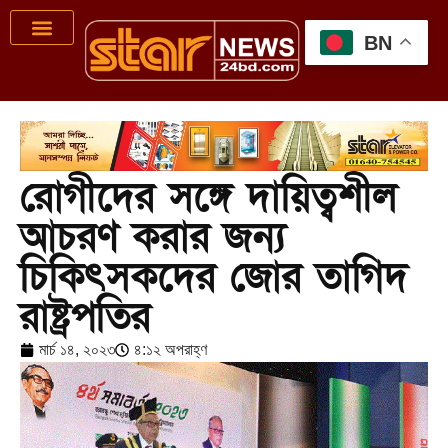
BN
রোগীদের সঙ্গে দায়িত্বশীল
আচরণ করার জন্য
চিকিৎসকদের জোর তাগিদ
রাষ্ট্রপতির
মার্চ ১৪, ২০২৩
৪:১২ অপরাহ্ণ