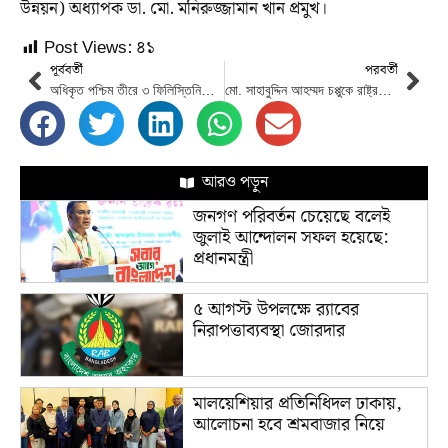
উন্নয়ন) অধ্যাপক ডা. মো. মনিরুজ্জামান খান প্রমুখ।
Post Views:
৪১
পূর্ববর্তী
পরবর্তী
অধিকৃত পশ্চিম তীরে ৩ ফিলিস্তিনিকে হত্যা করেছে ইসরায়েলি সেনারা
মো. সাহাবুদ্দিন আহম্মদ চপ্পুকে রাষ্ট্রপতি ঘোষণার প্রক্রিয়া বৈধ: হাইকোর্ট
আরও পড়ুন
জনগণ পরিবর্তন চেয়েছে বলেই
জুলাই আন্দোলন সফল হয়েছে:
প্রধানমন্ত্রী
৫ আগস্ট উপলক্ষে র‌্যাবের
নিরাপত্তাব্যবস্থা জোরদার
মালয়েশিয়ার প্রতিনিধিদল ঢাকায়,
আলোচনা হবে শ্রমবাজার নিয়ে