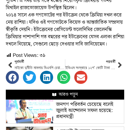
পুতিন। এ সময় তার সঙ্গে মস্কোর নিয়োগকৃত ক্রিমিয়ার গভর্নর
মিখাইল রাজভোজায়েভ উপস্থিত ছিলেন।
২০১৪ সালে এক গণভোটের পর ইউক্রেন থেকে ক্রিমিয়া দখল করে
নেয় রাশিয়া। যদিও ওই গণভোটকে কিয়েভ ও আন্তর্জাতিক সম্প্রদায়
স্বীকৃতি দেয়নি। ইউক্রেনের প্রেসিডেন্ট ভলোদিমির জেলেনস্কি
ক্রিমিয়ার পাশাপাশি গত বছরের পর ইউক্রেনের যেসব এলাকা রাশিয়া
দখলে নিয়েছে, সেগুলো ছেড়ে দেওয়ার দাবি জানিয়েছেন।
Post Views:
৩৯
পূর্ববর্তী
পরবর্তী
নাইকো দুর্নীতি মামলায় বিএনপি চেয়ারপারসন খালেদা জিয়ার বিচার শুরু
ইভিএম সংস্কারে ‍১২শ’ কোটি টাকা বরাদ্দ চেয়ে চিঠি দেবে ইসি
আরও পড়ুন
জনগণ পরিবর্তন চেয়েছে বলেই
জুলাই আন্দোলন সফল হয়েছে:
প্রধানমন্ত্রী