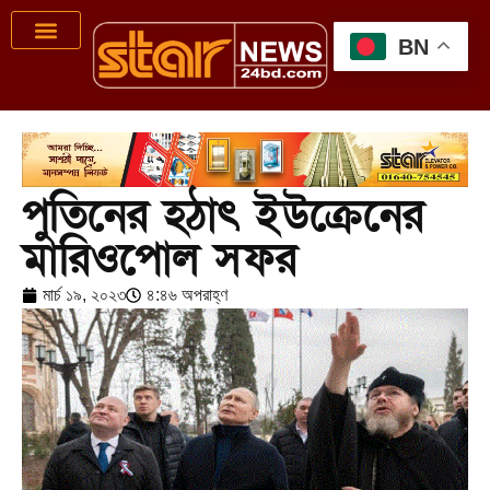
BN
পুতিনের হঠাৎ ইউক্রেনের
মারিওপোল সফর
মার্চ ১৯, ২০২৩
৪:৪৬ অপরাহ্ণ