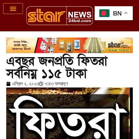
BN
এবছর জনপ্রতি ফিতরা
সর্বনিম্ন ১১৫ টাকা
এপ্রিল ২, ২০২৩
৭:৪৩ অপরাহ্ণ