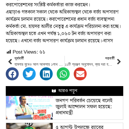
করপোরেশনের সংশ্লিষ্ট কর্মকর্তারা কাজ করছেন।
এছাড়াও গতকাল সকাল থেকে অগ্নিকান্ডস্থল থেকে বর্জ্য অপসারণ
কার্যক্রম চলমান রয়েছে। করপোরেশনের প্রধান বর্জ্য ব্যবস্থাপনা
কর্মকর্তা মো. হায়দর আলীর নেতৃত্ব এ কার্যক্রম পরিচালনা করা হচ্ছে।
অগ্নিকান্ডস্থল হতে এখন পর্যন্ত ১,০৬০ টন বর্জ্য অপসারণ করা
হয়েছে। এখনো বর্জ্য অপসারণ কার্যক্রম চলমান রয়েছে।-বাসস
Post Views:
৬১
পূর্ববর্তী
পরবর্তী
হামলার মুখেও আল আকসায় ১লাখ ৪০ হাজার মুসল্লির তারাবি
১১টি প্রকল্প অনুমোদন, ব্যয় দরা হয়েছে ১৩ হাজার ৬৫৫ কোটি টাকা
আরও পড়ুন
জনগণ পরিবর্তন চেয়েছে বলেই
জুলাই আন্দোলন সফল হয়েছে:
প্রধানমন্ত্রী
৫ আগস্ট উপলক্ষে র‌্যাবের