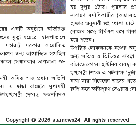
হয় দুপুর ১টায়। পুরস্কার প্রাপ
নারায়ণ ধর্মাধিকারীর (আপ্পাসা
হাজার অনুসারী ওই খোলা মাঠে 
ারের একটি অনুষ্ঠানে অতিরিক্ত
রোদের মধ্যে দীর্ঘক্ষণ বসে থাক
নের মৃত্যু হয়েছে। হাসপাতালে
হয়ে পড়েন।
। মহারাষ্ট্র সরকার আয়োজিত
উপস্থিত লোকজনকে মঞ্চের অনু
 বিতরণের জন্য আয়োজিত হয়েছিল
জন্য অডিও ও ভিডিওর ব্যবস্
চলাকালে সেখানকার তাপমাত্রা ৩৮
বাঁচাতে কোনো ছাউনির ব্যবস্থা 
মুখ্যমন্ত্রী শিন্ডে এ ঘটনাকে ‘দু
্ট্রমন্ত্রী অমিত শাহ প্রধান অতিথি
যারা মারা গিয়েছেন তাদের প্রত
। এ ছাড়া রাজ্যের মুখ্যমন্ত্রী
রুপি করে ক্ষতিপূরণ দেওয়ার ঘ
ুখ্যমন্ত্রী দেবেন্দ্র ফড়নবিসও
Copyright © 2026 starnews24. All rights reserved.