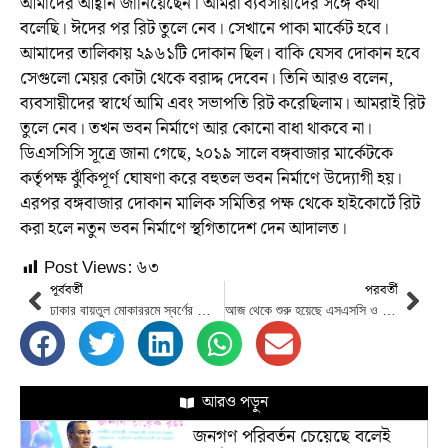
আমাদের আহ্বান জানিয়েছেন। আমরা ব্যবসায়ীদের সঙ্গে কথা
বলেছি। ঈদের পর রিট তুলে নেব। সেখানে পাকা মার্কেট হবে।
আমাদের তালিকায় ২৯৬১টি দোকান ছিল। বাকি যেসব দোকান হবে
সেগুলো মেয়র কোটা থেকে বরাদ্দ দেবেন। তিনি আরও বলেন,
ব্যবসায়ীদের স্বার্থে আমি এবং সভাপতি রিট করেছিলাম। আমরাই রিট
তুলে নেব। তখন ভবন নির্মাণে আর কোনো বাধা থাকবে না।
ডিএসসিসি সূত্রে জানা গেছে, ২০১৯ সালে বঙ্গবাজার মার্কেটকে
কর্তৃপক্ষ ঝুঁকিপূর্ণ ঘোষণা করে বহুতল ভবন নির্মাণে উদ্যোগী হয়।
এরপর বঙ্গবাজার দোকান মালিক সমিতির পক্ষ থেকে হাইকোর্টে রিট
করা হলে নতুন ভবন নির্মাণে স্থগিতাদেশ দেন আদালত।
Post Views:
৬৩
পূর্ববর্তী
পরবর্তী
ঢাকার বায়তুল মোকাররমে স্বর্ণের দোকানে আগুন
আজ থেকে শুরু হয়েছে এসএসসি ও সমমানের পরীক্ষা
আরও পড়ুন
জনগণ পরিবর্তন চেয়েছে বলেই