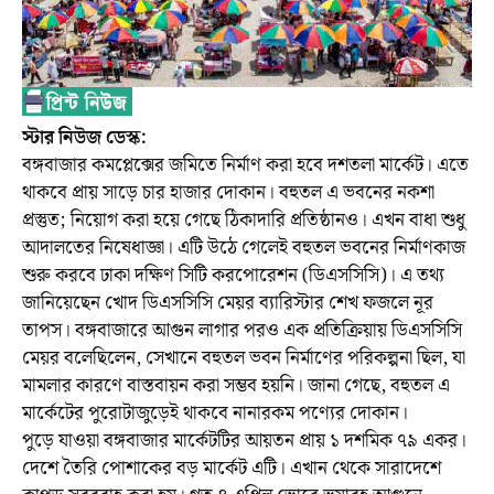
স্টার নিউজ ডেস্ক:
বঙ্গবাজার কমপ্লেক্সের জমিতে নির্মাণ করা হবে দশতলা মার্কেট। এতে
থাকবে প্রায় সাড়ে চার হাজার দোকান। বহুতল এ ভবনের নকশা
প্রস্তুত; নিয়োগ করা হয়ে গেছে ঠিকাদারি প্রতিষ্ঠানও। এখন বাধা শুধু
আদালতের নিষেধাজ্ঞা। এটি উঠে গেলেই বহুতল ভবনের নির্মাণকাজ
শুরু করবে ঢাকা দক্ষিণ সিটি করপোরেশন (ডিএসসিসি)। এ তথ্য
জানিয়েছেন খোদ ডিএসসিসি মেয়র ব্যারিস্টার শেখ ফজলে নূর
তাপস। বঙ্গবাজারে আগুন লাগার পরও এক প্রতিক্রিয়ায় ডিএসসিসি
মেয়র বলেছিলেন, সেখানে বহুতল ভবন নির্মাণের পরিকল্পনা ছিল, যা
মামলার কারণে বাস্তবায়ন করা সম্ভব হয়নি। জানা গেছে, বহুতল এ
মার্কেটের পুরোটাজুড়েই থাকবে নানারকম পণ্যের দোকান।
পুড়ে যাওয়া বঙ্গবাজার মার্কেটটির আয়তন প্রায় ১ দশমিক ৭৯ একর।
দেশে তৈরি পোশাকের বড় মার্কেট এটি। এখান থেকে সারাদেশে