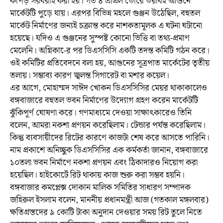
কাপড় সরবরাহ করা হয়। গত ৪ এপ্রিল ভোরে ভয়াবহ আগুনে
মার্কেটটি পুড়ে যায়। এরপর বিভিন্ন মহলে গুঞ্জন উঠেছিল, বহুতল
মার্কেট নির্মাণের জন্যই চক্রান্ত করে নাশকতামূলক এ ঘটনা ঘটানো
হয়েছে। যদিও এ গুঞ্জনের সুস্পষ্ট কোনো ভিত্তি বা তথ্য-প্রমাণ
মেলেনি। অগ্নিকা-ের পর ডিএসসিসি একটি তদন্ত কমিটি গঠন করে।
ওই কমিটির প্রতিবেদনে বলা হয়, আগুনের সূত্রপাত মার্কেটের তৃতীয়
তলায়। সম্ভাব্য কারণ জ্বলন্ত সিগারেট বা মশার কয়েল।
এর আগে, মোহাম্মদ সাঈদ খোকন ডিএসসিসির মেয়র থাকাকালেও
বঙ্গবাজারে বহুতল ভবন নির্মাণের উদ্যোগ গ্রহণ করেন মার্কেটটি
ঝুঁকিপূর্ণ ঘোষণা করে। গণমাধ্যমে দেওয়া সাক্ষাৎকারেও তিনি
বলেন, আমরা নকশা প্রণয়ন করেছিলাম। টেন্ডার পর্যন্ত করেছিলাম।
কিন্তু ব্যবসায়ীদের রিটের কারণে কাজটা শেষ করে আসতে পারিনি।
নাম প্রকাশে অনিচ্ছুক ডিএসসিসির এক কর্মকর্তা জানান, বঙ্গবাজারে
১০তলা ভবন নির্মাণে নকশা প্রণয়ন এবং ঠিকাদারও নিয়োগ করা
হয়েছিল। হাইকোর্টে রিট থাকায় কাজ শুরু করা সম্ভব হয়নি।
বঙ্গবাজার কমপ্লেক্স দোকান মালিক সমিতির সাধারণ সম্পাদক
জহিরুল ইসলাম বলেন, মাননীয় প্রধানমন্ত্রী আজ (গতকাল মঙ্গলবার)
ক্ষতিগ্রস্তদের ৯ কোটি টাকা অনুদান দেওয়ার সময় রিট তুলে নিতে