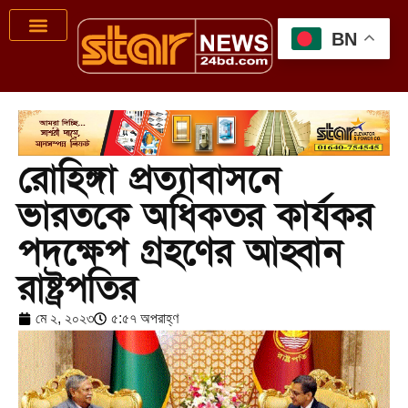
BN
রোহিঙ্গা প্রত্যাবাসনে
ভারতকে অধিকতর কার্যকর
পদক্ষেপ গ্রহণের আহ্বান
রাষ্ট্রপতির
মে ২, ২০২৩
৫:৫৭ অপরাহ্ণ