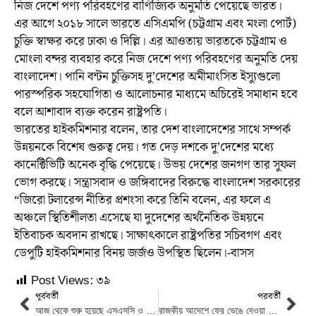
নিজ দেশে পণ্য পরিবহণের বাণিজ্যিক অনুমতি পেয়েছে ভারত।
এর আগে ২০১৮ সালে ভারতে এসিএমপি (চট্টগ্রাম এবং মংলা পোর্ট)
চুক্তি স্বাক্ষর করে ঢাকা ও দিল্লি। এর আওতায় ভারতকে চট্টগ্রাম ও
মোংলা বন্দর ব্যবহার করে নিজ দেশে পণ্য পরিবহণের অনুমতি দেয়
বাংলাদেশ। পানি বন্টন চুক্তিসহ দু’দেশের অমীমাংসিত ইস্যুগুলো
পারস্পরিক সহযোগিতা ও আলোচনার মাধ্যমে অচিরেই সমাধান হবে
বলে আশাবাদ ব্যক্ত করেন রাষ্ট্রপতি।
ভারতের হাইকমিশনার বলেন, তার দেশ বাংলাদেশের সাথে সম্পর্ক
উন্নয়নকে বিশেষ গুরুত্ব দেয়। গত দেড় দশকে দু’দেশের মধ্যে
কানেক্টিভিটি অনেক বৃদ্ধি পেয়েছে। উভয় দেশের জনগণ তার সুফল
ভোগ করছে। সন্ত্রাসবাদ ও জঙ্গিবাদের বিরুদ্ধে বাংলাদেশ সরকারের
“জিরো টলারেন্স নীতির প্রশংসা করে তিনি বলেন, এর ফলে এ
অঞ্চলে স্থিতিশীলতা এসেছে যা দুদেশের অর্থনৈতিক উন্নয়নে
ইতিবাচক অবদান রাখছে। সাক্ষাৎকালে রাষ্ট্রপতির সচিবগণ এবং
ডেপুটি হাইকমিশনার বিনয় জর্জও উপস্থিত ছিলেন।-বাসস
Post Views:
৩৯
পূর্ববর্তী
পরবর্তী
আজ থেকে শুরু হয়েছে এসএসসি ও সমমানের পরীক্ষা
রাজকীয় আদেশে ফের ভেঙে দেওয়া হল কুয়েতের সরকার