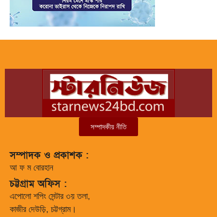
সম্পাদকীয় নীতি
সম্পাদক ও প্রকাশক :
আ ফ ম বোরহান
চট্টগ্রাম অফিস :
এপোলো শপিং সেন্টার ৩য় তলা,
কাজীর দেউড়ি, চট্টগ্রাম।