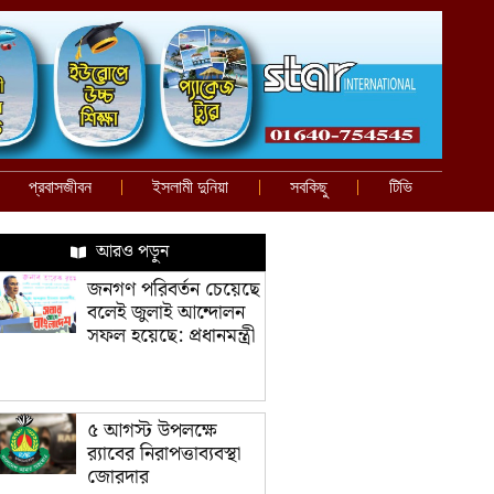
প্রবাসজীবন
ইসলামী দুনিয়া
সবকিছু
টিভি
আরও পড়ুন
জনগণ পরিবর্তন চেয়েছে
বলেই জুলাই আন্দোলন
সফল হয়েছে: প্রধানমন্ত্রী
৫ আগস্ট উপলক্ষে
র‌্যাবের নিরাপত্তাব্যবস্থা
জোরদার