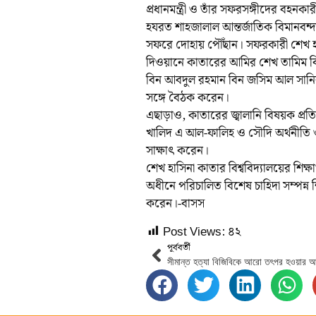
প্রধানমন্ত্রী ও তাঁর সফরসঙ্গীদের বহন
হযরত শাহজালাল আন্তর্জাতিক বিমানব
সফরে দোহায় পৌঁছান। সফরকারী শেখ 
দিওয়ানে কাতারের আমির শেখ তামিম বিন হ
বিন আবদুল রহমান বিন জসিম আল সানির সঙ
সঙ্গে বৈঠক করেন।
এছাড়াও, কাতারের জ্বালানি বিষয়ক প্রতি
খালিদ এ আল-ফালিহ ও সৌদি অর্থনীতি ও পর
সাক্ষাৎ করেন।
শেখ হাসিনা কাতার বিশ্ববিদ্যালয়ের শিক
অধীনে পরিচালিত বিশেষ চাহিদা সম্পন্ন
করেন।-বাসস
Post Views:
৪২
পূর্ববর্তী
সীমান্ত হত্যা বিজিবিকে আরো তৎপর হওয়ার আহ্