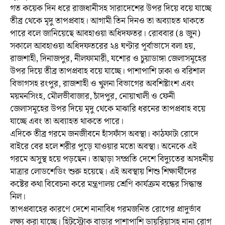
গত কয়েক দিন ধরে রাজধানীসহ সারাদেশের উপর দিয়ে বয়ে যাচ্ছে
তীব্র থেকে মৃদু তাপপ্রবাহ। আগামী তিন দিনও তা অব্যাহত থাকতে
পারে বলে জানিয়েছে আবহাওয়া অধিদফতর। রোববার (৪ জুন)
সকালে আবহাওয়া অধিদফতরের ২৪ ঘণ্টার পূর্বাভাসে বলা হয়,
রাজশাহী, দিনাজপুর, নীলফামারী, যশোর ও চুয়াডাঙ্গা জেলাসমূহের
উপর দিয়ে তীব্র তাপপ্রবাহ বয়ে যাচ্ছে। পাশাপাশি ঢাকা ও বরিশাল
বিভাগসহ রংপুর, রাজশাহী ও খুলনা বিভাগের অবশিষ্টাংশ এবং
ময়মনসিংহ, মৌলভীবাজার, চাঁদপুর, নোয়াখালী ও ফেনী
জেলাসমূহের উপর দিয়ে মৃদু থেকে মাঝারি ধরনের তাপপ্রবাহ বয়ে
যাচ্ছে এবং তা অব্যাহত থাকতে পারে।
এদিকে তীব্র গরমে জনজীবনে হাঁসফাঁস অবস্থা। কাঠফাটা রোদে
বাইরে বের হলে শরীর পুড়ে যাওয়ার মতো অবস্থা। অনেকে এই
গরমে অসুস্থ হয়ে পড়ছেন। তাছাড়া সম্প্রতি দেশে বিদ্যুতের অসহনীয়
মাত্রার লোডশেডিং শুরু হয়েছে। এই অবস্থায় শিশু শিক্ষার্থীদের
কষ্টের কথা বিবেচনা করে মন্ত্রণালয় শ্রেণি কার্যক্রম বন্ধের সিদ্ধান্ত
নিল।
তাপপ্রবাহের কারণে দেশে নানাবিধ গরমজনিত রোগের প্রাদুর্ভাব
লক্ষ্য করা যাচ্ছে। হিটস্ট্রোক বাড়ার পাশাপাশি ডায়রিয়াসহ নানা রোগ