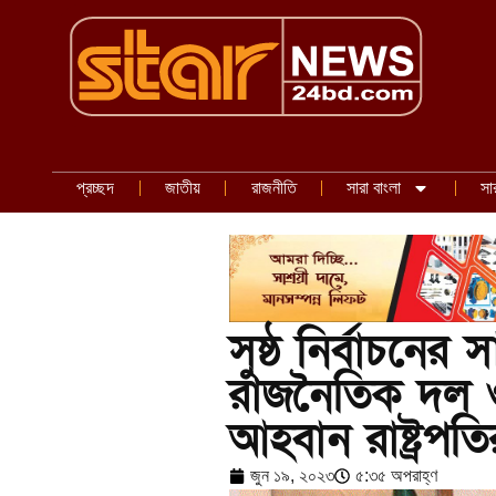
প্রচ্ছদ
জাতীয়
রাজনীতি
সারা বাংলা
সা
সুষ্ঠ নির্বাচনের
রাজনৈতিক দল ও
আহবান রাষ্ট্রপতি
জুন ১৯, ২০২৩
৫:৩৫ অপরাহ্ণ