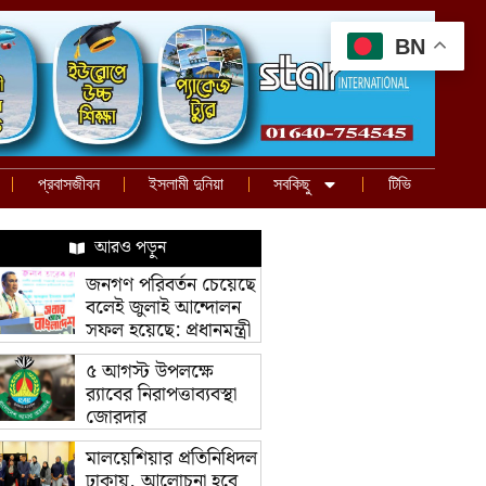
BN
প্রবাসজীবন
ইসলামী দুনিয়া
সবকিছু
টিভি
আরও পড়ুন
জনগণ পরিবর্তন চেয়েছে
বলেই জুলাই আন্দোলন
সফল হয়েছে: প্রধানমন্ত্রী
৫ আগস্ট উপলক্ষে
র‌্যাবের নিরাপত্তাব্যবস্থা
জোরদার
মালয়েশিয়ার প্রতিনিধিদল
ঢাকায়, আলোচনা হবে