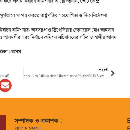
লেখ করে প্রধান নির্বাচন কমিশনার আরো জানান, ভোট কেন্দ্র
তিপূর্ণভাবে সম্পন্ন করতে রাষ্ট্রপতির সহযোগিতা ও দিক নির্দেশনা
র্বাচন কমিশনার- অবসরপ্রাপ্ত ব্রিগেডিয়ার জেনারেল মোঃ আহসান
োঃ আলমগীর এবং নির্বাচন কমিশন সচিবালয়ের সচিব জাহাঙ্গীর আলম
ছিলেন।-বাসস
পরবর্তী
মন্ত্রী
বাংলাদেশের বিভিন্ন খাতে বিনিয়োগ করতে ভিয়েতনামি বিনিয়োগকারীদের প্রতি আহ্বান রাষ্ট্রপতির
সম্পাদক ও প্রকাশক :
E
আ ফ ম বোরহান
P