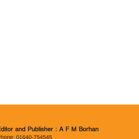
ditor and Publisher : A F M Borhan
hone: 01640-754545