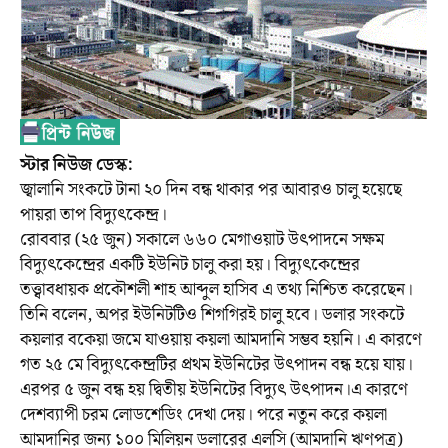
স্টার নিউজ ডেস্ক:
জ্বালানি সংকটে টানা ২০ দিন বন্ধ থাকার পর আবারও চালু হয়েছে
পায়রা তাপ বিদ্যুৎকেন্দ্র।
রোববার (২৫ জুন) সকালে ৬৬০ মেগাওয়াট উৎপাদনে সক্ষম
বিদ্যুৎকেন্দ্রের একটি ইউনিট চালু করা হয়। বিদ্যুৎকেন্দ্রের
তত্ত্বাবধায়ক প্রকৌশলী শাহ আব্দুল হাসিব এ তথ্য নিশ্চিত করেছেন।
তিনি বলেন, অপর ইউনিটটিও শিগগিরই চালু হবে। ডলার সংকটে
কয়লার বকেয়া জমে যাওয়ায় কয়লা আমদানি সম্ভব হয়নি। এ কারণে
গত ২৫ মে বিদ্যুৎকেন্দ্রটির প্রথম ইউনিটের উৎপাদন বন্ধ হয়ে যায়।
এরপর ৫ জুন বন্ধ হয় দ্বিতীয় ইউনিটের বিদ্যুৎ উৎপাদন।এ কারণে
দেশব্যাপী চরম লোডশেডিং দেখা দেয়। পরে নতুন করে কয়লা
আমদানির জন্য ১০০ মিলিয়ন ডলারের এলসি (আমদানি ঋণপত্র)