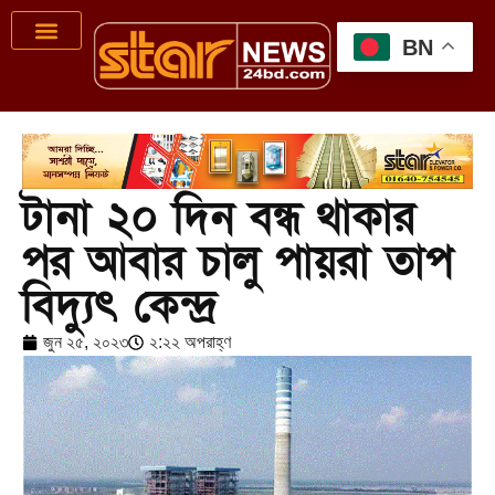
BN
টানা ২০ দিন বন্ধ থাকার
পর আবার চালু পায়রা তাপ
বিদ্যুৎ কেন্দ্র
জুন ২৫, ২০২৩
২:২২ অপরাহ্ণ