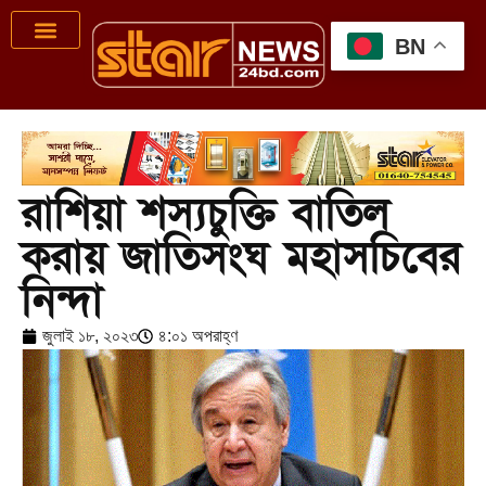
BN
রাশিয়া শস্যচুক্তি বাতিল
করায় জাতিসংঘ মহাসচিবের
নিন্দা
জুলাই ১৮, ২০২৩
৪:০১ অপরাহ্ণ