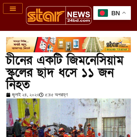
BN
চীনের একটি জিমনেসিয়াম
স্কুলের ছাদ ধসে ১১ জন
নিহত
জুলাই ২৪, ২০২৩
৫:৪৫ অপরাহ্ণ