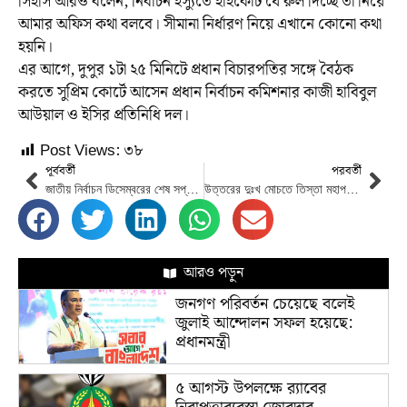
সিইসি আরও বলেন, নির্বাচন ইস্যুতে হাইকোর্ট যে রুল দিচ্ছে তা নিয়ে
আমার অফিস কথা বলবে। সীমানা নির্ধারণ নিয়ে এখানে কোনো কথা
হয়নি।
এর আগে, দুপুর ১টা ২৫ মিনিটে প্রধান বিচারপতির সঙ্গে বৈঠক
করতে সুপ্রিম কোর্টে আসেন প্রধান নির্বাচন কমিশনার কাজী হাবিবুল
আউয়াল ও ইসির প্রতিনিধি দল।
Post Views:
৩৮
পূর্ববর্তী
পরবর্তী
জাতীয় নির্বাচন ডিসেম্বরের শেষ সপ্তাহে বা জানুয়ারির প্রথম সপ্তাহে: সিইসি
উত্তরের দুঃখ মোচতে তিস্তা মহাপরিকল্পনা বাস্তবায়ন করা হবে, রংপুরে আর মঙ্গা হবে না: প্রধানমন্ত্রী
আরও পড়ুন
জনগণ পরিবর্তন চেয়েছে বলেই
জুলাই আন্দোলন সফল হয়েছে:
প্রধানমন্ত্রী
৫ আগস্ট উপলক্ষে র‌্যাবের