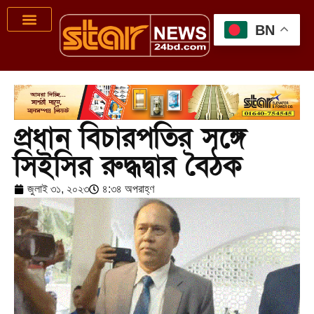
BN
প্রধান বিচারপতির সঙ্গে
সিইসির রুদ্ধদ্বার বৈঠক
জুলাই ৩১, ২০২৩
৪:৩৪ অপরাহ্ণ