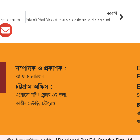
পরবর্তী
ব্রিকস সম্মেলনে যোগ দিতে দক্ষিণ আফ্রিকার উদ্দেশ্যে ঢাকা ছেড়েছেন প্রধানমন্ত্রী
ট্রানজিট ভিসা নিয়ে সৌদি আরবে ওমরাহ করতে পারবেন বাংলাদেশিরা
সম্পাদক ও প্রকাশক :
E
আ ফ ম বোরহান
P
চট্টগ্রাম অফিস :
E
এপোলো শপিং সেন্টার ৩য় তলা,
s
কাজীর দেউড়ি, চট্টগ্রাম।
ঢ
ব
ব