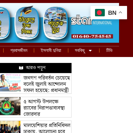
BN
প্রবাসজীবন
ইসলামী দুনিয়া
সবকিছু
টিভি
আরও পড়ুন
জনগণ পরিবর্তন চেয়েছে
বলেই জুলাই আন্দোলন
সফল হয়েছে: প্রধানমন্ত্রী
৫ আগস্ট উপলক্ষে
র‌্যাবের নিরাপত্তাব্যবস্থা
জোরদার
মালয়েশিয়ার প্রতিনিধিদল
ঢাকায়, আলোচনা হবে