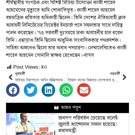
শীর্ষস্থানীয় সংগঠক এবং বিশিষ্ট মিডিয়া উদ্যোক্তা কাজী শাহেদ
আহমেদের মৃত্যুতে আমি শোকাভিভূত। কাজী শাহেদ আহমেদ
বহুমাত্রিক প্রতিভার অধিকারী ছিলেন। তিনি দেশের ঐতিহ্যবাহী ক্লাব
আবাহনী লিমিটেডের ডিরেক্টর ইনচার্জ পদে সফলতার সাথে দায়িত্ব
পালন করেছেন। ’৭৫ পরবর্তী দুঃসময়ে ঢাকা আবাহনীর হাল ধরেন
তিনি। এছাড়াও তিনি ছিলেন আধুনিক সাংবাদিকতার পথপ্রদর্শক।
সাহিত্য অঙ্গনেও ছিলো তার অবাধ পদচারণা। লেখালেখিতেও কাজী
শাহেদ আহমেদ সোনালি স্বাক্ষর রেখেছেন।-বাসস
Post Views:
৪০
পূর্ববর্তী
পরবর্তী
সাইবার নিরাপত্তা আইন মন্ত্রিসভায় চুড়ান্ত অনুমোদন
ইমরান খানের বিরুদ্ধে তোশাখানা দুর্নীতি মামলার সাজা স্থগিত
আরও পড়ুন
জনগণ পরিবর্তন চেয়েছে বলেই
জুলাই আন্দোলন সফল হয়েছে:
প্রধানমন্ত্রী