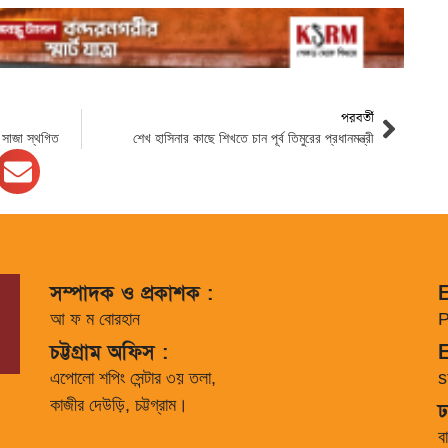
পরবর্তী
র সাজা স্থগিত
শেখ হাসিনার কাছে শিখতে চান পূর্ব তিমুরের প্রধানমন্ত্রী
সম্পাদক ও প্রকাশক :
E
আ ফ ম বোরহান
P
চট্টগ্রাম অফিস :
E
এপোলো শপিং সেন্টার ৩য় তলা,
s
কাজীর দেউড়ি, চট্টগ্রাম।
ঢ
ব