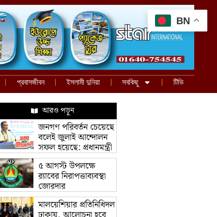
BN
প্রবাসজীবন
ইসলামী দুনিয়া
সবকিছু
টিভি
আরও পড়ুন
জনগণ পরিবর্তন চেয়েছে
বলেই জুলাই আন্দোলন
সফল হয়েছে: প্রধানমন্ত্রী
৫ আগস্ট উপলক্ষে
র‌্যাবের নিরাপত্তাব্যবস্থা
জোরদার
মালয়েশিয়ার প্রতিনিধিদল
ঢাকায়, আলোচনা হবে