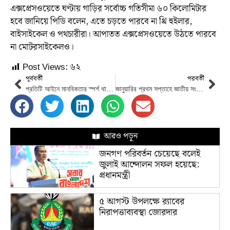
এক্সপ্রেসওয়েতে ঘণ্টায় গাড়ির সর্বোচ্চ গতিসীমা ৬০ কিলোমিটার
হবে জানিয়ে পিডি বলেন, এতে চড়তে পারবে না থ্রি হুইলার,
বাইসাইকেল ও পথচারীরা। আপাতত এক্সপ্রেসওয়েতে উঠতে পারবে
না মোটরসাইকেলও।
Post Views:
৬২
পূর্ববর্তী
পরবর্তী
প্রতিটি আইনে মানবিকতার স্পর্শ থাকতে হবে, শেষ কার্যদিবসে প্রধান বিচারপতি
জানুয়ারির প্রথম সপ্তাহে জাতীয় সংসদ নির্বাচন: ইসি আনিছুর
আরও পড়ুন
জনগণ পরিবর্তন চেয়েছে বলেই
জুলাই আন্দোলন সফল হয়েছে:
প্রধানমন্ত্রী
৫ আগস্ট উপলক্ষে র‌্যাবের
নিরাপত্তাব্যবস্থা জোরদার