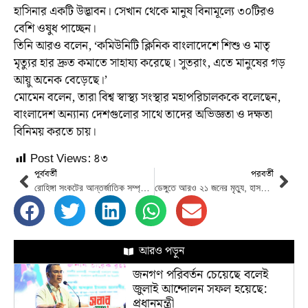
হাসিনার একটি উদ্ভাবন। সেখান থেকে মানুষ বিনামূল্যে ৩০টিরও
বেশি ওষুধ পাচ্ছেন।
তিনি আরও বলেন, ‘কমিউনিটি ক্লিনিক বাংলাদেশে শিশু ও মাতৃ
মৃত্যুর হার দ্রুত কমাতে সাহায্য করেছে। সুতরাং, এতে মানুষের গড়
আয়ু অনেক বেড়েছে।’
মোমেন বলেন, তারা বিশ্ব স্বাস্থ্য সংস্থার মহাপরিচালককে বলেছেন,
বাংলাদেশ অন্যান্য দেশগুলোর সাথে তাদের অভিজ্ঞতা ও দক্ষতা
বিনিময় করতে চায়।
Post Views:
৪৩
পূর্ববর্তী
পরবর্তী
রোহিঙ্গা সংকটের আন্তর্জাতিক সম্প্রদায়কে স্থায়ী সমাধার বের করার আহ্বান রাষ্ট্রপতির
ডেঙ্গুতে আরও ২১ জনের মৃত্যু, হাসপাতালে ভর্তি ১০২৬৩ জন
আরও পড়ুন
জনগণ পরিবর্তন চেয়েছে বলেই
জুলাই আন্দোলন সফল হয়েছে:
প্রধানমন্ত্রী