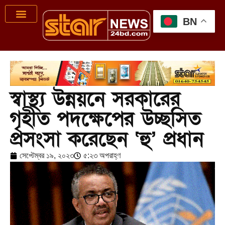
BN
স্বাস্থ্য উন্নয়নে সরকারের
গৃহীত পদক্ষেপের উচ্ছসিত
প্রসংসা করেছেন ‘হু’ প্রধান
সেপ্টেম্বর ১৯, ২০২৩
৫:২৩ অপরাহ্ণ