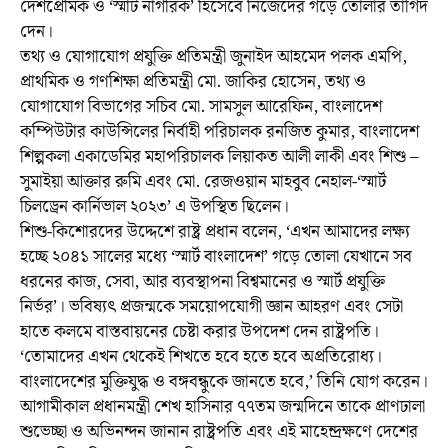
দেশপ্রেমিক ও ‘স্মার্ট নাগরিক’ হিসেবে নিজেদের গড়ে তোলার তাগিদ
দেন।
তথ্য ও যোগাযোগ প্রযুক্তি প্রতিমন্ত্রী জুনাইদ আহমেদ পলক এমপি,
প্রাথমিক ও গণশিক্ষা প্রতিমন্ত্রী মো. জাকির হোসেন, তথ্য ও
যোগাযোগ বিভাগের সচিব মো. সামসুল আরেফিন, বাংলাদেশ
কম্পিউটার কাউন্সিলের নির্বাহী পরিচালক রনজিত কুমার, বাংলাদেশ
শিল্পকলা একাডেমির মহাপরিচালক লিয়াকত আলী লাকী এবং শিশু –
সুমাইয়া আক্তার রুমি এবং মো. রেজওয়ান মাহবুব নেহাল-‘স্মার্ট
চিলড্রেন কার্নিভাল ২০২৩’ এ উপস্থিত ছিলেন।
শিশু-কিশোরদের উদ্দেশে রাষ্ট্র প্রধান বলেন, ‘এখন আমাদের লক্ষ্য
হচ্ছে ২০৪১ সালের মধ্যে ‘স্মার্ট বাংলাদেশ’ গড়ে তোলা যেখানে সব
ধরনের কাজ, সেবা, আর ব্যবস্থাপনা বিশ্বমানের ও স্মার্ট প্রযুক্তি
নির্ভর’। ভবিষ্যৎ প্রজন্মকে সময়োপযোগী জ্ঞান আহরণ এবং সেটা
হাতে কলমে বাস্তবায়নের চেষ্টা করার উপদেশ দেন রাষ্ট্রপতি।
‘তোমাদের এখন থেকেই শিখতে হবে হতে হবে অপ্রতিরোধ্য।
বাংলাদেশের মুক্তিযুদ্ধ ও বঙ্গবন্ধুকে জানতে হবে,’ তিনি যোগ করেন।
আগামীকাল প্রধানমন্ত্রী শেখ হাসিনার ৭৭তম জন্মদিনে তাকে প্রাণঢালা
শুভেচ্ছা ও অভিনন্দন জানান রাষ্ট্রপতি এবং এই মাহেন্দ্রক্ষণে দেশের