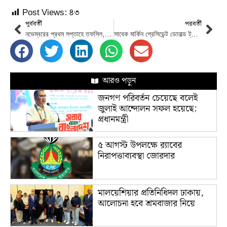
Post Views:
৪৩
পূর্ববর্তী
পরবর্তী
নভেম্বরের প্রথম সপ্তাহে তফসিল, জানুয়ারির শুরুতে ভোট: কমিশনার আনিসুর রহমান
সাবেক মার্কিন প্রেসিডেন্ট ডোনাল্ড ট্রাম্পের বিরুদ্ধে ব্যবসায় প্রতারণার অভিযোগ
আরও পড়ুন
জনগণ পরিবর্তন চেয়েছে বলেই
জুলাই আন্দোলন সফল হয়েছে:
প্রধানমন্ত্রী
৫ আগস্ট উপলক্ষে র‌্যাবের
নিরাপত্তাব্যবস্থা জোরদার
মালয়েশিয়ার প্রতিনিধিদল ঢাকায়,
আলোচনা হবে শ্রমবাজার নিয়ে