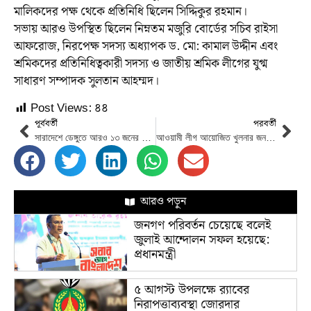
মালিকদের পক্ষ থেকে প্রতিনিধি ছিলেন সিদ্দিকুর রহমান।
সভায় আরও উপস্থিত ছিলেন নিম্নতম মজুরি বোর্ডের সচিব রাইসা
আফরোজ, নিরপেক্ষ সদস্য অধ্যাপক ড. মো: কামাল উদ্দীন এবং
শ্রমিকদের প্রতিনিধিত্বকারী সদস্য ও জাতীয় শ্রমিক লীগের যুগ্ম
সাধারণ সম্পাদক সুলতান আহম্মদ।
Post Views:
৪৪
পূর্ববর্তী
পরবর্তী
সারাদেশে ডেঙ্গুতে আরও ১৩ জনের মৃত্যু, হাসপাতালে ১৬৩৮
আওয়ামী লীগ আয়োজিত খুলনার জনসভায় প্রধানমন্ত্রী
আরও পড়ুন
জনগণ পরিবর্তন চেয়েছে বলেই
জুলাই আন্দোলন সফল হয়েছে:
প্রধানমন্ত্রী
৫ আগস্ট উপলক্ষে র‌্যাবের
নিরাপত্তাব্যবস্থা জোরদার