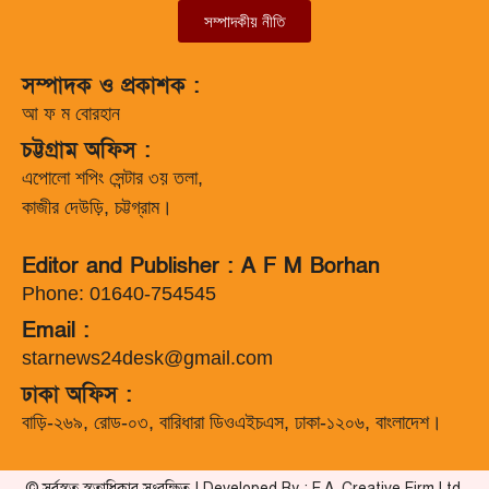
সম্পাদকীয় নীতি
সম্পাদক ও প্রকাশক :
আ ফ ম বোরহান
চট্টগ্রাম অফিস :
এপোলো শপিং সেন্টার ৩য় তলা,
কাজীর দেউড়ি, চট্টগ্রাম।
Editor and Publisher : A F M Borhan
Phone: 01640-754545
Email :
starnews24desk@gmail.com
ঢাকা অফিস :
বাড়ি-২৬৯, রোড-০৩, বারিধারা ডিওএইচএস, ঢাকা-১২০৬, বাংলাদেশ।
© সর্বস্বত্ব স্বত্বাধিকার সংরক্ষিত | Developed By : F.A. Creative Firm Ltd.