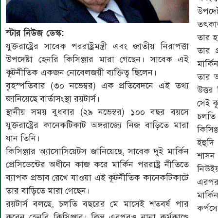
উপদেষ
তৎকাল
স্টার নিউজ ডেস্ক:
তার হ
যুক্তরাষ্ট্রের সাবেক পররাষ্ট্রমন্ত্রী এবং জাতীয় নিরাপত্তা
তার প
উপদেষ্টা হেনরি কিসিঞ্জার মারা গেছেন। সাবেক এই
মার্কি
কূটনীতিক একজন নোবেলজয়ী ব্যক্তিত্ব ছিলেন।
তার আ
বৃহস্পতিবার (৩০ নভেম্বর) এক প্রতিবেদনে এই তথ্য
উত্তর
জানিয়েছে বার্তাসংস্থা রয়টার্স।
সেই ক
স্থানীয় সময় বুধবার (২৯ নভেম্বর) ১০০ বছর বয়সে
চলতি
যুক্তরাষ্ট্রের কানেকটিকাট অঙ্গরাজ্যে নিজ বাড়িতে মারা
কিসিঞ
যান তিনি।
ইহুদি
কিসিঞ্জার অ্যাসোসিয়েটস জানিয়েছে, সাবেক দুই মার্কিন
শাসন 
প্রেসিডেন্টের অধীনে কাজ করে মার্কিন পররাষ্ট্র নীতিতে
নিউইয়
ব্যাপক প্রভাব রেখে যাওয়া এই কূটনীতিক কানেকটিকাটে
এরপর
তার বাড়িতে মারা গেছেন।
মার্ক
রয়টার্স বলছে, চলতি বছরের মে মাসেই শতবর্ষ পার
কর্পস
করেন হেনরি কিসিঞ্জার। কিন্তু এরপরও নানা কর্মকাণ্ডে