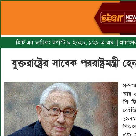
প্রিন্ট এর তারিখঃ অগাস্ট ৯, ২০২৬, ১:২৮ এ.এম || প্রকাশ
যুক্তরাষ্ট্রের সাবেক পররাষ্ট্রমন্ত্র
সম্পর্
আর ২০
শি জ
বেইজি
১৯৭০
নিক্সন
এবং ফ