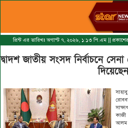
প্রিন্ট এর তারিখঃ অগাস্ট ৭, ২০২৬, ১:১৩ পি.এম || প্রকাশ
দ্বাদশ জাতীয় সংসদ নির্বাচনে সেনা 
দিয়েছে
সাহাবু
রোববার
সাক্ষ
কাজী
আলম। 