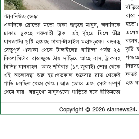
দাঁড়ি
রাস্ত
স্টারনিউজ ডেস্ক:
হতো।
একদিকে স্রোতের মতো ঢাকা ছাড়ছে মানুষ, অন্যদিকে
এলেঙ্
ঢাকায় ঢুকছে গরুবাহী ট্রাক। এই দুইয়ে মিলে তীব্র
বলেন
যানজটের সৃষ্টি হয়েছে ঢাকা-টাঙ্গাইল মহাসড়কে। বঙ্গবন্ধু
সৃষ্ট
সেতুপূর্ব এলাকা থেকে টাঙ্গাইলের ঘারিন্দা পর্যন্ত ২৩
পড়েছে
কিলোমিটার রাস্তাজুড়ে ঠায় দাঁড়িয়ে আছে বাস, ট্রাকসহ
নিরসন
বিভিন্ন যানবাহন। আজ শনিবার (১৭ জুলাই) ভোর থেকে
দ্রুত
এই অচলাবস্থা শুরু হয়।গতকাল শুক্রবার রাত থেকেই
হয়ে য
গাড়ি চলছিল থেমে থেমে। আজ ভোরে এসে সেটা সম্পূর্ণ
থেমে যায়। ঘরমুখো মানুষগুলো গাড়িতে বসে রীতিমতো
Copyright © 2026 starnews24. A