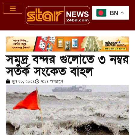
BN
সমুদ্র বন্দর গুলোতে ৩ নম্বর
সতর্ক সংকেত বাহল
জুন ২০, ২০২৪
৭:১৪ অপরাহ্ণ