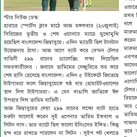
ওভার
প্রথম
স্টার নিউজ ডেস্ক:
বলে 
হারারে স্পোর্টস ক্লাব মাঠে আজ মঙ্গলবার (২০জুলাই)
মারু
সিরিজের তৃতীয় ও শেষ ওয়ানডে ম্যাচে মুখোমুখি
করেন
হয়েছিল বাংলাদেশ-জিম্বাবুয়ে। এদিন ম্যাচটি ছিল টানটান
মারুম
উত্তেজনায় ঠাসা। আজ আগে ব্যাট করে বেন্ডন টেলর
এরপর
বাহিনী ২৯৯ রানের চ্যালেঞ্জিং লক্ষ্য দিয়েছিল
আসেন 
সফরকারীদের । জবাবে তামিমের সেঞ্চুরিতে ভর করে
ভালোই
শেষ হাসি হেসেছে বাংলাদেশ। এদিন ৫ উইকেটে জিতেছে
এগোচ
টাইগাররা ফলে জিম্বাবুয়েকে ষষ্ঠ বার হোয়াইটওয়াশের
টেলর
স্বাদ দিল টাইগাররা। এ যেন বাঙালি জাতিকে ঈদ
রিয়াদ
উপহার দিল তামিম বাহিনী।
আর স
আজ জিম্বাবুয়ের দেয়া ২৯৯ রানের লক্ষ্যে ব্যাট হাতে
তামি
শুরুটা ভালোই করেন দুই ওপেনার তামিম ইকবাল ও
সাজঘ
লিটন দাস। তার ব্যাটে ছিল ভালো ইনিংসের ইঙ্গিত। কিন্তু
তবে 
ছন্দ ধরে রাখতে পারলেন না লিটন । সুইপ শট খেলতে