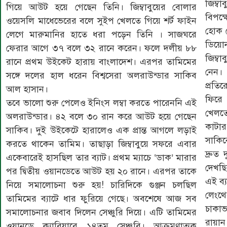
জিম্ব
গিয়ে আউট হয়ে গেছেন তিনি। জিম্বাবুয়ের বোলার
বিপক্
ওয়েসলি মাধেভেরের বলে সুইপ খেলতে গিয়ে শর্ট ফাইন
হোক 
লেগে মারুমানির হাতে ধরা পড়েন তিনি । সাজঘরে
ডিয়ো
ফেরার আগে ৩৭ বলে ৩২ রানে করেন। ফলে দলীয় ৮৮
জিম্ব
রানে প্রথম উইকেট হারায় বাংলাদেশ। এরপর তামিমের
নেন।
সঙ্গে দলের হাল ধরেন বিশ্বসেরা অলরাউন্ডার সাকিব
প্রতি
আল হাসান।
ফিরে 
তবে ভালো শুরু পেলেও ইনিংস লম্বা করতে পারেননি এই
খেলতে
অলরাউন্ডার। ৪২ বলে ৩০ রান করে আউট হয়ে গেছেন
কাটার 
সাকিব। দুই উইকেটে হারালেও এক প্রান্ত আগলে লড়াই
সাকিব
করতে থাকেন তামিম। তাছাড়া জিম্বাবুয়ে সফরে এবার
দ্রুত
একেবারেই হাসছিল তার ব্যাট। প্রথম ম্যাচে ‘ডাক’ মারার
দেখছি
পর দ্বিতীয় ওয়ানডেতে আউট হয় ২০ রানে। এরপর তাকে
এই ব্
নিয়ে সমালোচনা শুরু হয়! চারিদিকে গুঞ্জন চলছিল
লেংথে
তামিমের ব্যাটে ধার ফুরিয়ে গেছে। অবশেষে আজ সব
চাকাভ
সমালোচনার জবাব দিলেন সেঞ্চুরি দিয়ে। এটি তামিমের
রায়া
ওয়ানডে ক্যারিয়ারে ১৪তম সেঞ্চুরি। আক্রমণাত্মক