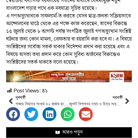
স্বৈরাচারী ফ্যাসিস্ট সরকারের পতনের মাধ্যমে বৈষম্যমুক্ত নতুন
বাংলাদেশ গড়ার পথে এক নবযাত্রা সূচিত হয়েছে।
এ গণঅভ্যুত্থানকে সাফল্যম-িত করতে যেসব ছাত্র-জনতা সক্রিয়ভাবে
আন্দোলনের মাঠে থেকে এর পক্ষে কাজ করেছেন, তাদের বিরুদ্ধে
১৫ জুলাই থেকে ৮ আগস্ট পর্যন্ত সংগঠিত জুলাই গণঅভ্যুত্থান সংশ্লিষ্ট
ঘটনার জন্য কোন মামলা, গ্রেফতার বা হয়রানি করা হবে না। এ বিষয়ে
সংশ্লিষ্টদের সর্বোচ্চ সতর্ক থাকার নির্দেশনা প্রদান করা হয়েছে এবং এ
বিষয়ে অসত্য তথ্য প্রদান করে কোন সুবিধা অর্জনের বিরুদ্ধেও
সংশ্লিষ্টদের সতর্ক থাকতে বলো হয়েছে।
Post Views:
৪১
পূর্ববর্তী
পরবর্তী
গাজায় নিহতের সংখ্যা ৪২ হাজার ছাড়াল
জুলাই বিপ্লবের তথ্য ও চিত্র সংরক্ষণে আন্দোলনের ভিডিও ও স্থিরচিত্র জমাদানের আহ্বান
আরও পড়ুন