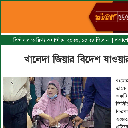
প্রিন্ট এর তারিখঃ অগাস্ট ৯, ২০২৬, ১০:২৪ পি.এম || প্রকা
খালেদা জিয়ার বিদেশ যাওয়ার ভ
রহমান
তাকে 
একটি
ডিসিপ
বিএনপ
এজেডএ
এদিকে