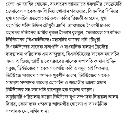
জেড এম জাহিদ হোসেন, বাংলাদেশ জামায়াতে ইসলামীর সেক্রেটারি
জেনারেল সাবেক এমপি মিয়া গোলাম পরওয়ার, বিএনপির সিনিয়র
যুগ্ম মহাসচিব এডভোকেট রুহুল কবির রিজভী আহমেদ, যুগ্ম
মহাসচিব শহীদ উদ্দিন চৌধুরী এ্যানি, জামায়াতে ইসলামী ঢাকার
মহানগর দক্ষিণের আমীর নূরুল ইসলাম বুলবুল, ফেডারেল সাংবাদিক
ইউনিয়নের (বিএফইউজে) মহাসচিব কাদের গনি চৌধুরী,
বিএফইউজের সাবেক সভাপতি ও সাংবাদিক কল্যাণ ট্রাস্টের
ব্যবস্থাপনা পরিচালক এম আব্দুল্লাহ, বিএফইউজের সাবেক মহাসচিব
এমএ আজিজ, জাতীয় প্রেসক্লাবের সাবেক সভাপতি কামাল উদ্দিন
সবুজ, ডিইউজের সাবেক সভাপতি কবি আবদুল হাই শিকদার,
ডিইউজে সাধারণ সম্পাদক খুরশীদ আলম, ডিইউজের সাবেক
সাধারণ সম্পাদক বাকের হোসাইন ও জাহাঙ্গীর আলম প্রধান,
ডিইউজের সহ-সভাপতি রাশেদুল হক বক্তৃতা করেন।
অনুষ্ঠানটি পরিচালনা করেন ডিইউজে যুগ্ম সম্পাদক দিদারুল আলম
দিদার, কোষাধ্যক্ষ খন্দকার আলমগীর হোসেন ও সাংগঠনিক
সম্পাদক মো. সাঈদ খান।