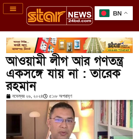
BN
আওয়ামী লীগ আর গণতন্ত্র
একসঙ্গে যায় না : তারেক
রহমান
নভেম্বর ২৬, ২০২৪
৫:০৮ অপরাহ্ণ