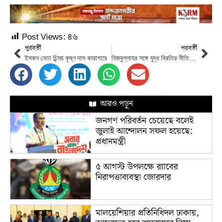
Post Views:
৪৬
পূর্ববর্তী
পরবর্তী
ইসকন নেতা চিন্ময় কৃষ্ণ দাস কারাগারে
হিজবুল্লাহর সঙ্গে যুদ্ধ বিরতির নীতিগত সিদ্ধান্ত ইসরাইলের
আরও পড়ুন
জনগণ পরিবর্তন চেয়েছে বলেই
জুলাই আন্দোলন সফল হয়েছে:
প্রধানমন্ত্রী
৫ আগস্ট উপলক্ষে র‌্যাবের
নিরাপত্তাব্যবস্থা জোরদার
মালয়েশিয়ার প্রতিনিধিদল ঢাকায়,