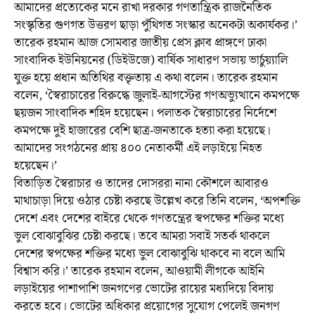
আমাদের প্রত্যেকের মনে রাখা দরকার গণতান্ত্রিক রাজনৈতিক
সংস্কৃতির গুণগত উত্তরণ ছাড়া পুঁথিগত সংস্কার অনেকটা অকার্যকর।’
তারেক রহমান আজ সোমবার জাতীয় প্রেস ক্লাব প্রাঙ্গণে ঢাকা
সাংবাদিক ইউনিয়নের (ডিইউজে) বার্ষিক সাধারণ সভায় ভার্চুয়্যালি
যুক্ত হয়ে প্রধান অতিথির বক্তৃতায় এ কথা বলেন। তারেক রহমান
বলেন, ‘স্বৈরাচারের বিরুদ্ধে জুলাই-আগস্টের গণঅভ্যুত্থানে কমপক্ষে
ছয়জন সাংবাদিক শহিদ হয়েছেন। পলাতক স্বৈরাচারের নির্দেশে
কমপক্ষে দুই হাজারের বেশি ছাত্র-জনতাকে হত্যা করা হয়েছে।
আমাদের সংগঠনের প্রায় ৪০০ নেতাকর্মী এই লড়াইয়ে নিহত
হয়েছেন।’
বিতাড়িত স্বৈরাচার ও তাদের দোসররা নানা কৌশলে আবারও
মাথাচাড়া দিয়ে ওঠার চেষ্টা করছে উল্লেখ করে তিনি বলেন, ‘অপশক্তি
দেশে এবং দেশের বাইরে থেকে গণতন্ত্রের স্বপক্ষের শক্তির মধ্যে
ভুল বোঝাবুঝির চেষ্টা করছে। তবে আমরা সবাই সতর্ক থাকলে
দেশের স্বপক্ষের শক্তির মধ্যে ভুল বোঝাবুঝি থাকবে না বলে আমি
বিশ্বাস করি।’ তারেক রহমান বলেন, আওয়ামী লীগকে আইনি
লড়াইয়ের পাশাপাশি জনগণের ভোটের রায়ের মধ্যদিয়ে বিদায়
করতে হবে। ভোটের অধিকার প্রয়োগের সুযোগ পেলেই জনগণ