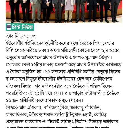
স্টার নিউজ ডেস্ক:
ইউরোপীয় ইউনিয়নের কূটনীতিকদের সঙ্গে বৈঠকে ভিসা সেন্টার
দিল্লি থেকে সরিয়ে ঢাকায় অথবা প্রতিবেশী কোনো দেশে স্থানান্তরের
অনুরোধ জানিয়েছেন প্রধান উপদেষ্টা অধ্যাপক মুহাম্মদ ইউনূস।
সোমবার বেলা ১২টায় ঢাকার তেজগাঁওয়ে প্রধান উপদেষ্টার কার্যালয়ে
এ বৈঠক অনুষ্ঠিত হয়। ১৯ সদস্যের প্রতিনিধি দলটির নেতৃত্বে ছিলেন
বাংলাদেশে নিযুক্ত ইউরোপীয় ইউনিয়নের হেড অব ডেলিগেশন
মাইকেল মিলার। প্রধান উপদেষ্টার সঙ্গে বৈঠকে উপস্থিত ছিলেন
পররাষ্ট্র উপদেষ্টা তৌহিদ হোসেন। প্রায় আড়াই ঘণ্টাব্যাপী এ বৈঠকে
১৫ জন প্রতিনিধি তাদের মতামত তুলে ধরেন।
বৈঠকে শ্রম অধিকার, বাণিজ্য সুবিধা, জলবায়ু পরিবর্তন,
মানবাধিকার, ইন্টারন্যাশনাল ক্রাইম ট্রাইবুনাল অ্যাক্ট, রোহিঙ্গা
প্রত্যাবাসন বাস্তবায়ন ও টেকসই ভবিষ্যৎ নির্মাণে উভয়ের অঙ্গীকার