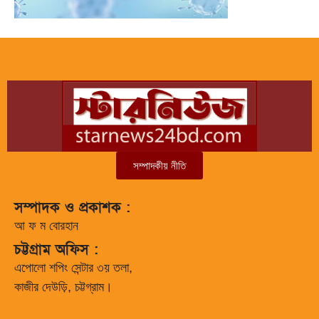
সম্পাদকীয় নীতি
সম্পাদক ও প্রকাশক :
আ ফ ম বোরহান
চট্টগ্রাম অফিস :
এপোলো শপিং সেন্টার ৩য় তলা,
কাজীর দেউড়ি, চট্টগ্রাম।