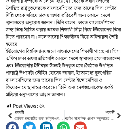
ও করণীয় সম্পর্কে আলোচনা হয়েছে। বৈঠকে প্রধান উপদেষ্টা
উপস্থিত রাষ্ট্রদূতদেরকে বাংলাদেশিদের জন্য তাদের ভিসা সেন্টার
দিল্লি থেকে সরিয়ে ঢাকায় অথবা প্রতিবেশী অন্য কোনো দেশে
স্থানান্তরের অনুরোধ জানান। তিনি বলেন, ভারত বাংলাদেশিদের
জন্য ভিসা সীমিত করায় অনেক শিক্ষার্থী দিল্লি গিয়ে ইউরোপের ভিসা
নিতে পারছেন না। ফলে তাদের শিক্ষাজীবন নিয়ে অনিশ্চয়তা তৈরি
হয়েছে।
ইউরোপের বিশ্ববিদ্যালয়গুলো বাংলাদেশের শিক্ষার্থী পাচ্ছে না। ভিসা
অফিস ঢাকা অথবা প্রতিবেশি কোনো দেশে স্থানান্তর হলে বাংলাদেশ
এবং ইউরোপীয় ইউনিয়ন উভয়ই উপকৃত হবে।বৈঠকে উপস্থিত
পররাষ্ট্র উপদেষ্টা তৌহিদ হোসেন জানান, ইতোমধ্যে বুলগেরিয়া
বাংলাদেশিদের জন্য তাদের ভিসা সেন্টার ইন্দোনেশিয়া ও
ভিয়েতনামে স্থানান্তর করেছে। তিনি অন্য দেশগুলোকেও একই
প্রক্রিয়া অনুসরণের আহ্বান জানান।
Post Views:
৫২
পূর্ববর্তী
পরবর্তী
রোহিঙ্গা জনগোষ্ঠীর জন্য ডব্লিউএফপি’র নিবেদিত সহায়তার প্রশংসা করেন পররাষ্ট্র উপদেষ্টা
প্রবীণ সাংবাদিক এরশাদ মজুমদারের মৃত্যুতে তথ্য উপদেষ্টার শোক