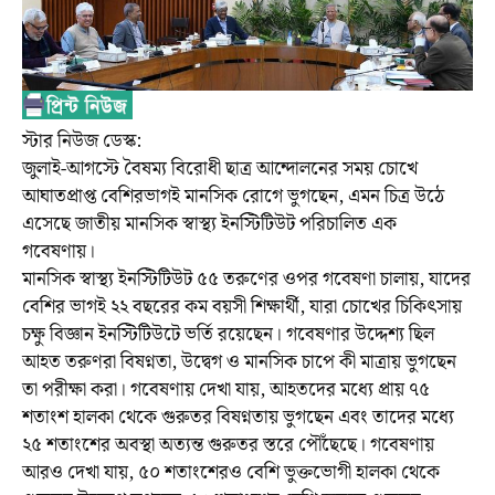
স্টার নিউজ ডেস্ক:
জুলাই-আগস্টে বৈষম্য বিরোধী ছাত্র আন্দোলনের সময় চোখে
আঘাতপ্রাপ্ত বেশিরভাগই মানসিক রোগে ভুগছেন, এমন চিত্র উঠে
এসেছে জাতীয় মানসিক স্বাস্থ্য ইনস্টিটিউট পরিচালিত এক
গবেষণায়।
মানসিক স্বাস্থ্য ইনস্টিটিউট ৫৫ তরুণের ওপর গবেষণা চালায়, যাদের
বেশির ভাগই ২২ বছরের কম বয়সী শিক্ষার্থী, যারা চোখের চিকিৎসায়
চক্ষু বিজ্ঞান ইনস্টিটিউটে ভর্তি রয়েছেন। গবেষণার উদ্দেশ্য ছিল
আহত তরুণরা বিষণ্নতা, উদ্বেগ ও মানসিক চাপে কী মাত্রায় ভুগছেন
তা পরীক্ষা করা। গবেষণায় দেখা যায়, আহতদের মধ্যে প্রায় ৭৫
শতাংশ হালকা থেকে গুরুতর বিষণ্নতায় ভুগছেন এবং তাদের মধ্যে
২৫ শতাংশের অবস্থা অত্যন্ত গুরুতর স্তরে পৌঁছেছে। গবেষণায়
আরও দেখা যায়, ৫০ শতাংশেরও বেশি ভুক্তভোগী হালকা থেকে