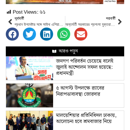
Post Views:
৬১
পূর্ববর্তী
পরবর্তী
প্রধান উপদেষ্টার সঙ্গে সাউথ এশিয়ান অ্যাসোসিয়েশন ফর অনকোলজি প্রতিনিধি দলের বৈঠক
অন্তর্বর্তী সরকারের প্রশংসা যুক্তরাষ্ট্রের
আরও পড়ুন
জনগণ পরিবর্তন চেয়েছে বলেই
জুলাই আন্দোলন সফল হয়েছে:
প্রধানমন্ত্রী
৫ আগস্ট উপলক্ষে র‌্যাবের
নিরাপত্তাব্যবস্থা জোরদার
মালয়েশিয়ার প্রতিনিধিদল ঢাকায়,
আলোচনা হবে শ্রমবাজার নিয়ে