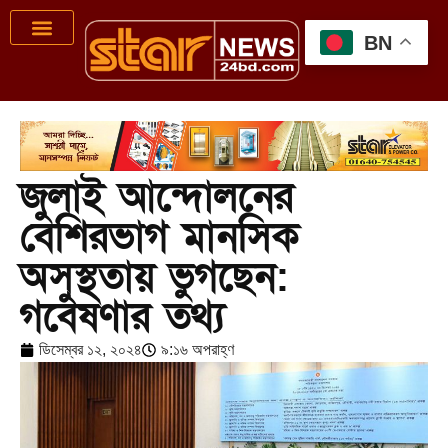
BN
জুলাই আন্দোলনের
বেশিরভাগ মানসিক
অসুস্থতায় ভুগছেন:
গবেষণার তথ্য
ডিসেম্বর ১২, ২০২৪
৯:১৬ অপরাহ্ণ