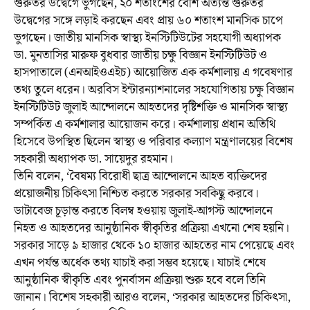
গুরুতর উদ্বেগে ভুগছেন, ২০ শতাংশের বেশি অত্যন্ত গুরুতর
উদ্বেগের সঙ্গে লড়াই করছেন এবং প্রায় ৬০ শতাংশ মানসিক চাপে
ভুগছেন। জাতীয় মানসিক স্বাস্থ্য ইনস্টিটিউটের সহযোগী অধ্যাপক
ডা. মুনতাসির মারুফ বুধবার জাতীয় চক্ষু বিজ্ঞান ইনস্টিটিউট ও
হাসপাতালে (এনআইওএইচ) আয়োজিত এক কর্মশালায় এ গবেষণার
তথ্য তুলে ধরেন। অরবিস ইন্টারন্যাশনালের সহযোগিতায় চক্ষু বিজ্ঞান
ইনস্টিটিউট জুলাই আন্দোলনে আহতদের দৃষ্টিশক্তি ও মানসিক স্বাস্থ্য
সম্পর্কিত এ কর্মশালার আয়োজন করে। কর্মশালায় প্রধান অতিথি
হিসেবে উপস্থিত ছিলেন স্বাস্থ্য ও পরিবার কল্যাণ মন্ত্রণালয়ের বিশেষ
সহকারী অধ্যাপক ডা. সায়েদুর রহমান।
তিনি বলেন, ‘বৈষম্য বিরোধী ছাত্র আন্দোলনে আহত ব্যক্তিদের
প্রয়োজনীয় চিকিৎসা নিশ্চিত করতে সরকার সবকিছু করবে।
ডাটাবেজ চূড়ান্ত করতে বিলম্ব হওয়ায় জুলাই-আগস্ট আন্দোলনে
নিহত ও আহতদের আনুষ্ঠানিক স্বীকৃতির প্রক্রিয়া এখনো শেষ হয়নি।
সরকার সাড়ে ৯ হাজার থেকে ১০ হাজার আহতের নাম পেয়েছে এবং
এখন পর্যন্ত অর্ধেক তথ্য যাচাই করা সম্ভব হয়েছে। যাচাই শেষে
আনুষ্ঠানিক স্বীকৃতি এবং পুনর্বাসন প্রক্রিয়া শুরু হবে বলে তিনি
জানান। বিশেষ সহকারী আরও বলেন, ‘সরকার আহতদের চিকিৎসা,