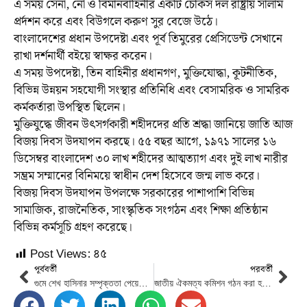
এ সময় সেনা, নৌ ও বিমানবাহিনীর একটি চৌকস দল রাষ্ট্রীয় সালাম
প্রর্দশন করে এবং বিউগলে করুণ সুর বেজে উঠে।
বাংলাদেশের প্রধান উপদেষ্টা এবং পূর্ব তিমুরের প্রেসিডেন্ট সেখানে
রাখা দর্শনার্থী বইয়ে স্বাক্ষর করেন।
এ সময় উপদেষ্টা, তিন বাহিনীর প্রধানগণ, মুক্তিযোদ্ধা, কূটনীতিক,
বিভিন্ন উন্নয়ন সহযোগী সংস্থার প্রতিনিধি এবং বেসামরিক ও সামরিক
কর্মকর্তারা উপস্থিত ছিলেন।
মুক্তিযুদ্ধে জীবন উৎসর্গকারী শহীদদের প্রতি শ্রদ্ধা জানিয়ে জাতি আজ
বিজয় দিবস উদযাপন করছে। ৫৫ বছর আগে, ১৯৭১ সালের ১৬
ডিসেম্বর বাংলাদেশ ৩০ লাখ শহীদের আত্মত্যাগ এবং দুই লাখ নারীর
সম্ভ্রম সম্মানের বিনিময়ে স্বাধীন দেশ হিসেবে জন্ম লাভ করে।
বিজয় দিবস উদযাপন উপলক্ষে সরকারের পাশাপাশি বিভিন্ন
সামাজিক, রাজনৈতিক, সাংস্কৃতিক সংগঠন এবং শিক্ষা প্রতিষ্ঠান
বিভিন্ন কর্মসূচি গ্রহণ করেছে।
Post Views:
৪৫
পূর্ববর্তী
পরবর্তী
গুমে শেখ হাসিনার সম্পৃক্ততা পেয়েছে কমিশন
জাতীয় ঐকমত্য কমিশন গঠন করা হবে: প্রধান উপদেষ্টা