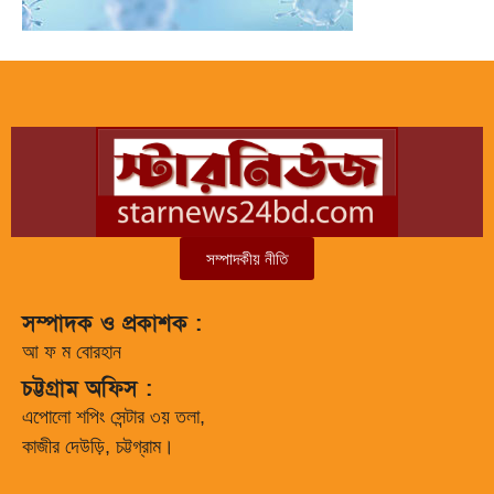
সম্পাদকীয় নীতি
সম্পাদক ও প্রকাশক :
আ ফ ম বোরহান
চট্টগ্রাম অফিস :
এপোলো শপিং সেন্টার ৩য় তলা,
কাজীর দেউড়ি, চট্টগ্রাম।