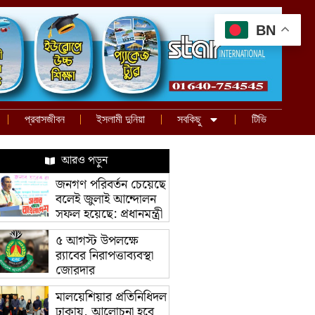
BN
প্রবাসজীবন
ইসলামী দুনিয়া
সবকিছু
টিভি
আরও পড়ুন
জনগণ পরিবর্তন চেয়েছে
বলেই জুলাই আন্দোলন
সফল হয়েছে: প্রধানমন্ত্রী
৫ আগস্ট উপলক্ষে
র‌্যাবের নিরাপত্তাব্যবস্থা
জোরদার
মালয়েশিয়ার প্রতিনিধিদল
ঢাকায়, আলোচনা হবে