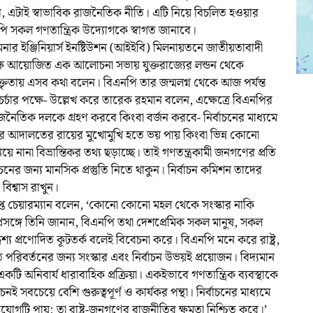
, এটাই স্বাভাবিক রাজনৈতিক নীতি। এটি নিয়ে বিচলিত হওয়ার
ি সকল গণতান্ত্রিক উদ্যোগকে স্বাগত জানাবে।
ার ইঞ্জিনিয়ার্স ইনষ্টিউশন (আইইবি) মিলনায়তনে জাতীয়তাবাদী
লক্ষে আয়োজিত এক আলোচনা সভায় যুক্তরাজ্যের লন্ডন থেকে
ক্তৃতায় এসব কথা বলেন। বিএনপি তার জন্মলগ্ন থেকে আজ পর্যন্ত
্চার পক্ষে- উল্লেখ করে তারেক রহমান বলেন, এক্ষেত্রে বিএনপির
 রাজনৈতিক দলকে গ্রহণ করবে কিংবা বর্জন করবে- নির্বাচনের মাধ্যমে
র আদালতের রায়ের মুখোমুখি হতে ভয় পায় কিংবা ভিন্ন কোনো
নিয়ে নানা বিভ্রান্তিকর তথ্য ছড়াচ্ছে। তাই গণতন্ত্রকামী জনগণের প্রতি
বাচনের জন্য মানসিক প্রস্তুতি নিতে থাকুন। নির্বাচন কমিশন তাদের
বিশ্বাস রাখুন।
প্রাপ্ত চেয়ারম্যান বলেন, ‘কোনো কোনো মহল থেকে সংস্কার নাকি
এই প্রসঙ্গে তিনি জানান, বিএনপি তথা দেশপ্রেমিক সকল মানুষ, সকল
য প্রণোদিত কূটতর্ক বলেই বিবেচনা করে। বিএনপি মনে করে রাষ্ট্র,
িবর্তনের জন্য সংস্কার এবং নির্বাচন উভয়ই প্রয়োজন। বিদ্যমান
ি অনিবার্য ধারাবাহিক প্রক্রিয়া। একইভাবে গণতান্ত্রিক ব্যবস্থাকে
চনই সবচেয়ে বেশি গুরুত্বপূর্ণ ও কার্যকর পন্থা। নির্বাচনের মাধ্যমে
গটি পায়; তা রাষ্ট্র-জনগণের রাজনীতির ক্ষমতা নিশ্চিত করে।’