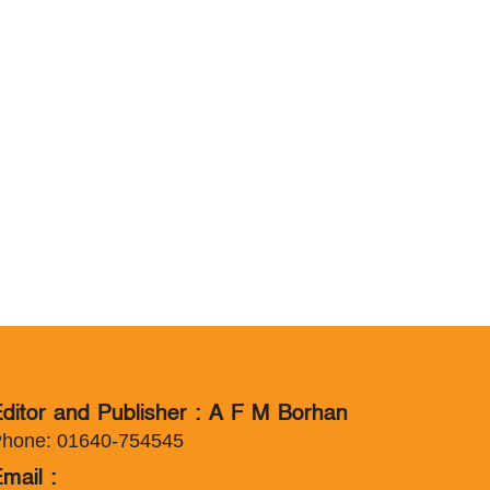
ditor and Publisher : A F M Borhan
hone: 01640-754545
mail :