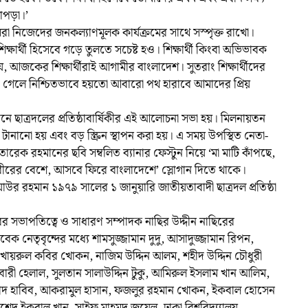
াপড়া।’
া নিজেদের জনকল্যাণমূলক কার্যক্রমের সাথে সস্পৃক্ত রাখো।
িক্ষার্থী হিসেবে গড়ে তুলতে সচেষ্ট হও। শিক্ষার্থী কিংবা অভিভাবক
, আজকের শিক্ষার্থীরাই আগামীর বাংলাদেশ। সুতরাং শিক্ষার্থীদের
 করা না গেলে নিশ্চিতভাবে হয়তো আবারো পথ হারাবে আমাদের প্রিয়
য়তনে ছাত্রদলের প্রতিষ্ঠাবার্ষিকীর এই আলোচনা সভা হয়। মিলনায়তন
 টানানো হয় এবং বড় স্ক্রিন স্থাপন করা হয়। এ সময় উপস্থিত নেতা-
ারেক রহমানের ছবি সম্বলিত ব্যানার ফেস্টুন নিয়ে ‘মা মাটি কাঁপছে,
ীরের বেশে, আসবে ফিরে বাংলাদেশে’ স্লোগান দিতে থাকে।
জিয়াউর রহমান ১৯৭৯ সালের ১ জানুয়ারি জাতীয়তাবাদী ছাত্রদল প্রতিষ্ঠা
র সভাপতিত্বে ও সাধারণ সম্পাদক নাছির উদ্দীন নাছিরের
ক নেতৃবৃন্দের মধ্যে শামসুজ্জামান দুদু, আসাদুজ্জামান রিপন,
খায়রুল কবির খোকন, নাজিম উদ্দিন আলম, শহীদ উদ্দিন চৌধুরী
বারী হেলাল, সুলতান সালাউদ্দিন টুকু, আমিরুল ইসলাম খান আলিম,
 রশীদ হাবিব, আকরামুল হাসান, ফজলুর রহমান খোকন, ইকবাল হোসেন