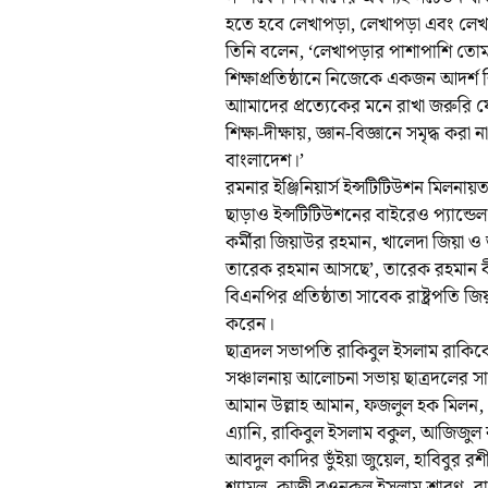
হতে হবে লেখাপড়া, লেখাপড়া এবং লেখ
তিনি বলেন, ‘লেখাপড়ার পাশাপাশি তোমর
শিক্ষাপ্রতিষ্ঠানে নিজেকে একজন আদর্শ শ
আামাদের প্রত্যেকের মনে রাখা জরুরি যে
শিক্ষা-দীক্ষায়, জ্ঞান-বিজ্ঞানে সমৃদ্ধ
বাংলাদেশ।’
রমনার ইঞ্জিনিয়ার্স ইন্সটিটিউশন মিলনা
ছাড়াও ইন্সটিটিউশনের বাইরেও প্যান্ডেল
কর্মীরা জিয়াউর রহমান, খালেদা জিয়া ও ত
তারেক রহমান আসছে’, তারেক রহমান ব
বিএনপির প্রতিষ্ঠাতা সাবেক রাষ্ট্রপতি 
করেন।
ছাত্রদল সভাপতি রাকিবুল ইসলাম রাকিবে
সঞ্চালনায় আলোচনা সভায় ছাত্রদলের সাবে
আমান উল্লাহ আমান, ফজলুল হক মিলন, 
এ্যানি, রাকিবুল ইসলাম বকুল, আজিজুল 
আবদুল কাদির ভুঁইয়া জুয়েল, হাবিবুর