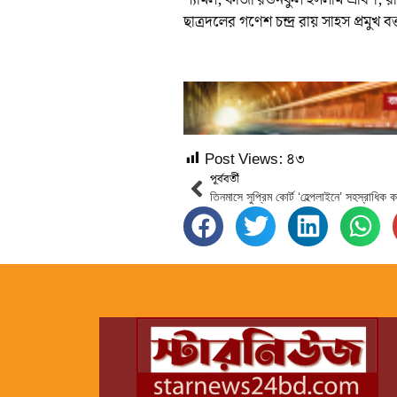
শ্যামল, কাজী রওনকুল ইসলাম শ্রাবণ, রা
ছাত্রদলের গণেশ চন্দ্র রায় সাহস প্রমুখ ব
Post Views:
৪৩
পূর্ববর্তী
তিনমাসে সুপ্রিম কোর্ট ‘হেল্পলাইনে’ সহস্রাধিক 