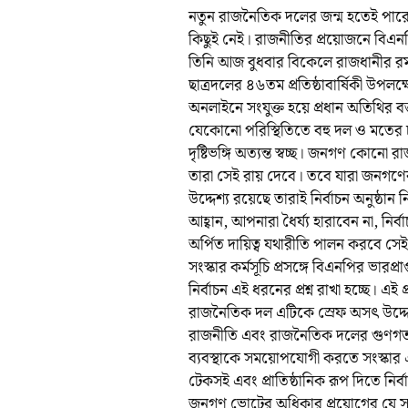
নতুন রাজনৈতিক দলের জন্ম হতেই পারে
কিছুই নেই। রাজনীতির প্রয়োজনে বিএনপ
তিনি আজ বুধবার বিকেলে রাজধানীর রমন
ছাত্রদলের ৪৬তম প্রতিষ্ঠাবার্ষিকী উপ
অনলাইনে সংযুক্ত হয়ে প্রধান অতিথির ব
যেকোনো পরিস্থিতিতে বহু দল ও মতের চর
দৃষ্টিভঙ্গি অত্যন্ত স্বচ্ছ। জনগণ কোনো
তারা সেই রায় দেবে। তবে যারা জনগণে
উদ্দেশ্য রয়েছে তারাই নির্বাচন অনুষ্ঠান 
আহ্বান, আপনারা ধৈর্য্য হারাবেন না, নির্
অর্পিত দায়িত্ব যথারীতি পালন করবে সেই 
সংস্কার কর্মসূচি প্রসঙ্গে বিএনপির ভার
নির্বাচন এই ধরনের প্রশ্ন রাখা হচ্ছে। 
রাজনৈতিক দল এটিকে স্রেফ অসৎ উদ্দেশ্
রাজনীতি এবং রাজনৈতিক দলের গুণগত পর
ব্যবস্থাকে সময়োপযোগী করতে সংস্কার একট
টেকসই এবং প্রাতিষ্ঠানিক রূপ দিতে নির্বা
জনগণ ভোটের অধিকার প্রয়োগের যে সুযো