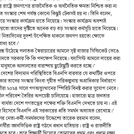
াষ্ট্রে জনগণের রাজনৈতিক ও অর্থনৈতিক ক্ষমতা নিশ্চিত করা না
িগত সংস্কার শেষ পর্যন্ত কোনো কিছুই টেকসই হয় না। তিনি বলেন,
বিষয়ে সংস্কার কার্যক্রম হাতে নিয়েছে। সংস্কার কার্যক্রম অবশ্যই
হয়তো তাদের দৃষ্টিতে অনেক বড় বড় সংস্কার কর্মসূচি হাতে নিয়েছে।
নিত্যদিনের দুদর্শা উপেক্ষিত থাকলে জনগণ হয়তো ক্ষোভে
াধ্য হবে।’
শ্ন উঠেছে পলাতক স্বৈরাচারের আমলে সৃষ্ট বাজার সিন্ডিকেট ভেঙে
র আনতে সরকার কি কি পদক্ষেপ নিয়েছে। ফ্যাসিস্ট আমলে দায়ের করা
মানুষকে আদালতের বারান্দায় ছুটোছুটি করতে হচ্ছে।’
ন, দেশের বিদ্যমান পরিস্থিতিতে বিএনপি বারবার যে কথাটির ওপরে
কার তাদের সংস্কার কিংবা গৃহীত পরিকল্পনায় অগ্রাধিকার নির্ধারণে
ারীরা ২০২৪ সালে গণঅভ্যুত্থানের স্পিরিট বিনষ্ট করার সুযোগ নেবে।
শীল পরিবেশ তৈরির অপচেষ্টা চালিয়েছে। হাজারো ছাত্র জনতার
 ব্যর্থতা দেশে গণতন্ত্রের পক্ষের শক্তি বিএনপি দেখতে চায় না। এই
িসেবে বিএনপি এই সরকারের প্রতি সমর্থন অব্যাহত রেখেছে।’
্রদলের নেতা-কর্মী-সমর্থকদের উদ্দেশ্যে তারেক রহমান বলেন,
রা জ্ঞানভিত্তিক রাষ্ট্র গঠনে প্রধান হাতিয়ার। রাষ্ট্র ও রাজনীতি
কতে হবে। তবে শিক্ষার্থী হিসেবে তোমাদের প্রথম এবং প্রধান লক্ষ্য