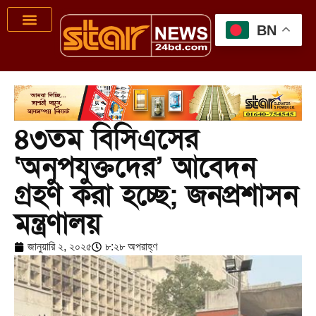
BN
৪৩তম বিসিএসের
‘অনুপযুক্তদের’ আবেদন
গ্রহণ করা হচ্ছে; জনপ্রশাসন
মন্ত্রণালয়
জানুয়ারি ২, ২০২৫
৮:২৮ অপরাহ্ণ