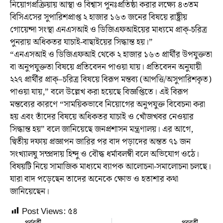
নিয়োগপ্রক্রিয়ায় আস্থা ও বিশ্বাস পুনঃপ্রতিষ্ঠা করার লক্ষ্যে ৪৩তম
বিসিএসের সুপারিশপ্রাপ্ত ২ হাজার ১৬৩ জনের বিষয়ে রাষ্ট্রীয়
গোয়েন্দা সংস্থা এনএসআই ও ডিজিএফআইয়ের মাধ্যমে প্রাক্-চরিত্র
পুনরায় অধিকতর যাচাই-বাছাইয়ের সিদ্ধান্ত হয়।”
“এনএসআই ও ডিজিএফআই থেকে ২ হাজার ১৬৩ প্রার্থীর উপযুক্ততা
বা অনুপযুক্ততা বিষয়ে প্রতিবেদন পাওয়া যায়। প্রতিবেদন অনুযায়ী
২২৭ প্রার্থীর প্রাক্–চরিত্র বিষয়ে বিরূপ মন্তব্য (আপত্তি/অসুপারিশকৃত)
পাওয়া যায়,” বলে উল্লেখ করা হয়েছে বিজ্ঞপ্তিতে। এই বিরূপ
মন্তব্যের কারণে “সাময়িকভাবে নিয়োগের অনুপযুক্ত বিবেচনা করা
হয় এবং তাঁদের বিষয়ে অধিকতর যাচাই ও খোঁজখবর নেওয়ার
সিদ্ধান্ত হয়” বলে জানিয়েছে জনপ্রশাসন মন্ত্রণালয়। এর আগে,
দ্বিতীয় দফায় প্রজ্ঞাপন জারির পর বাদ পড়াদের অন্তত ৭১ জন
সংখ্যালঘু সম্প্রদায় হিন্দু ও বৌদ্ধ ধর্মাবলম্বী বলে অভিযোগ ওঠে।
বিষয়টি নিয়ে সামাজিক মাধ্যমে ব্যাপক আলোচনা-সমালোচনা চলছে।
যারা বাদ পড়েছেন তাদের অনেকে ক্ষোভ ও হতাশার কথা
জানিয়েছেন।
Post Views:
৫৪
পূর্ববর্তী
পরবর্তী