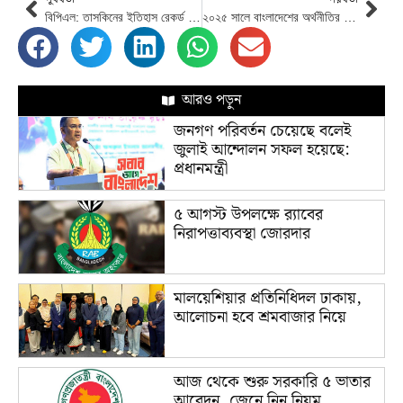
বিপিএল: তাসকিনের ইতিহাস রেকর্ড বোলিংয়ে ঢাকাকে হারিয়ে প্রথম জয় রাজশাহীর
২০২৫ সালে বাংলাদেশের অর্থনীতির যত চ্যালেঞ্জ
আরও পড়ুন
জনগণ পরিবর্তন চেয়েছে বলেই
জুলাই আন্দোলন সফল হয়েছে:
প্রধানমন্ত্রী
৫ আগস্ট উপলক্ষে র‌্যাবের
নিরাপত্তাব্যবস্থা জোরদার
মালয়েশিয়ার প্রতিনিধিদল ঢাকায়,
আলোচনা হবে শ্রমবাজার নিয়ে
আজ থেকে শুরু সরকারি ৫ ভাতার
আবেদন, জেনে নিন নিয়ম