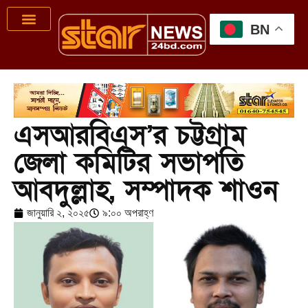
BN
এসআরবিএস’র চট্টগ্রাম
জেলা কমিটির সভাপতি
আবদুল্লাহ, সম্পাদক শাওন
জানুয়ারি ২, ২০২৫
৯:০০ অপরাহ্ণ