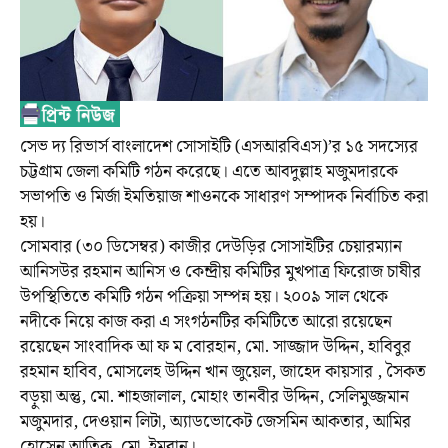
সেভ দ্য রিভার্স বাংলাদেশ সোসাইটি (এসআরবিএস)’র ১৫ সদস্যের
চট্টগ্রাম জেলা কমিটি গঠন করেছে। এতে আবদুল্লাহ মজুমদারকে
সভাপতি ও মির্জা ইমতিয়াজ শাওনকে সাধারণ সম্পাদক নির্বাচিত করা
হয়।
সোমবার (৩০ ডিসেম্বর) কাজীর দেউড়ির সোসাইটির চেয়ারম্যান
আনিসউর রহমান আনিস ও কেন্দ্রীয় কমিটির মুখপাত্র ফিরোজ চাষীর
উপস্থিতিতে কমিটি গঠন পক্রিয়া সম্পন্ন হয়। ২০০৯ সাল থেকে
নদীকে নিয়ে কাজ করা এ সংগঠনটির কমিটিতে আরো রয়েছেন
রয়েছেন সাংবাদিক আ ফ ম বোরহান, মো. সাজ্জাদ উদ্দিন, হাবিবুর
রহমান হাবিব, মোসলেহ উদ্দিন খান জুয়েল, জাহেদ কায়সার , সৈকত
বড়ুয়া অন্তু, মো. শাহজালাল, মোহাং তানবীর উদ্দিন, সেলিমুজ্জমান
মজুমদার, দেওয়ান লিটা, অ্যাডভোকেট জেসমিন আকতার, আমির
হোসেন আতিক, মো. ইমরান।