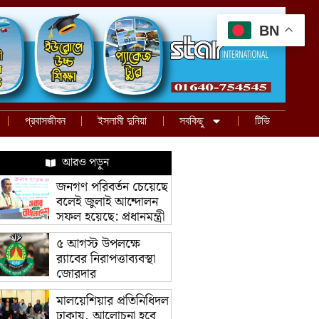
BN
প্রবাসজীবন
ইসলামী দুনিয়া
সবকিছু
টিভি
আরও পড়ুন
জনগণ পরিবর্তন চেয়েছে
বলেই জুলাই আন্দোলন
সফল হয়েছে: প্রধানমন্ত্রী
৫ আগস্ট উপলক্ষে
র‌্যাবের নিরাপত্তাব্যবস্থা
জোরদার
মালয়েশিয়ার প্রতিনিধিদল
ঢাকায়, আলোচনা হবে