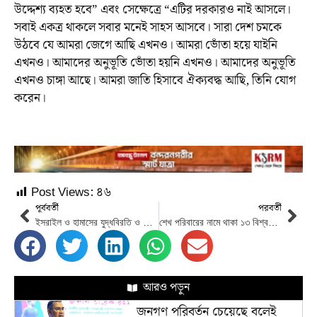
উদ্দেশ্য ব্যহত হবে” এবং সেক্ষেত্রে “এটির দরকারও নাই আসলে।
সবাই একত্র থাকলে সবার মনেই সাহস আসবে। সারা দেশ চমকে
উঠবে যে আমরা জেগে আছি এখনও। আমরা ভোঁতা হয়ে যাইনি
এখনও। আমাদের অনুভূতি ভোঁতা হয়নি এখনও। আমাদের অনুভূতি
এখনও চাঙ্গা আছে। আমরা জাতি হিসাবে ঐক্যবদ্ধ আছি, তিনি যোগ
করেন।
Post Views:
৪৬
পূর্ববর্তী
পরবর্তী
ইসরাইল ও হামাসের যুদ্ধবিরতি ও জিম্মি মুক্তি চুক্তি ঘোষিত
শেখ পরিবারের নামে থাকা ১৩ বিশ্ববিদ্যালয়ের নাম পরিবর্তন
আরও পড়ুন
জনগণ পরিবর্তন চেয়েছে বলেই