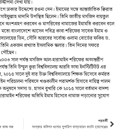
দ্দীপনা দেখা যায়।
 ঢাকার উদ্দেশ্যে রওনা দেন। ইমামের সঙ্গে আন্তর্জাতিক ক্বিরাত
 সাইফুল্লাহ মাদানি উপস্থিত ছিলেন। তিনি জাতীয় মসজিদ বায়তুল
মেলনে অংশগ্রহণ করবেন ও মাগরিবের নামাজের ইমামতি করবেন বলে
রের মতো বাংলাদেশে আসেন পবিত্র কাবা শরিফের সাবেক ইমাম ও
িশ্ববিদ্যালয়ের ডিন, সৌদি আরবের সর্বোচ্চ ওলামা বোর্ডের ফকিহ ড.
 তিনি একজন প্রখ্যাত ইসলামিক স্কলার। তিন দিনের সফরে
য় পৌঁছেন।
০০৩ সাল পর্যন্ত মসজিদ আল-হারামাইন শরিফের অভ্যন্তরীণ
ন্ত তিনি উম্মুল কুরা বিশ্ববিদ্যালয় আরবি ভাষা ইনস্টিটিউট এর
০১৫ সালে দুই বার উক্ত বিশ্ববিদ্যালয়ে শিক্ষক হিসেবে কর্মরত
াইন পরিচালনা পরিষদে খণ্ডকালীন পরামর্শক হিসাবে দায়িত্ব পালন
ক্ষক অনুষদে সদস্য ড. হাসান বুখারি কে ২০১৫ সালে বর্তমান বাদশা
া হারামাইন শরিফের অতিথি ইমাম হিসেবে নামাজ পড়ানোর সুযোগ
পরবর্তী
িক কাজ শুরু
সংস্কার কমিশন গুলোর সুপারিশ বাস্তবায়ন কতটা চ্যালেঞ্জের