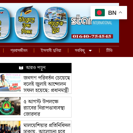
BN
প্রবাসজীবন
ইসলামী দুনিয়া
সবকিছু
টিভি
আরও পড়ুন
জনগণ পরিবর্তন চেয়েছে
বলেই জুলাই আন্দোলন
সফল হয়েছে: প্রধানমন্ত্রী
৫ আগস্ট উপলক্ষে
র‌্যাবের নিরাপত্তাব্যবস্থা
জোরদার
মালয়েশিয়ার প্রতিনিধিদল
ঢাকায়, আলোচনা হবে