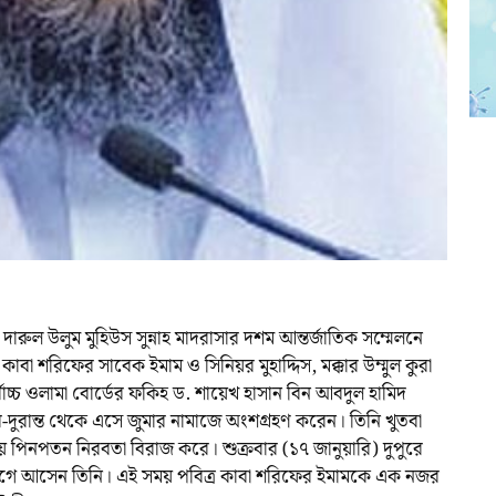
ারুল উলুম মুহিউস সুন্নাহ মাদরাসার দশম আন্তর্জাতিক সম্মেলনে
াবা শরিফের সাবেক ইমাম ও সিনিয়র মুহাদ্দিস, মক্কার উম্মুল কুরা
বোচ্চ ওলামা বোর্ডের ফকিহ ড. শায়েখ হাসান বিন আবদুল হামিদ
া দূর-দুরান্ত থেকে এসে জুমার নামাজে অংশগ্রহণ করেন। তিনি খুতবা
 পিনপতন নিরবতা বিরাজ করে। শুক্রবার (১৭ জানুয়ারি) দুপুরে
যোগে আসেন তিনি। এই সময় পবিত্র কাবা শরিফের ইমামকে এক নজর