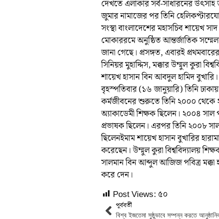
দেখতে এলাকার সর্ব-সাধারনের উৎসাহ উ
জুমার নামাজের পর তিনি হেলিকপ্টারযোগে
সংস্থা বাংলাদেশের মহাসচিব শায়েখ সাদ
মোকাররমে অনুষ্ঠিত আন্তর্জাতিক সম্
জানা গেছে। প্রসঙ্গত, এবারই প্রথমবা
সিনিয়র মুহাদ্দিস, মক্কার উম্মুল কুরা ব
শায়েখ হাসান বিন আবদুল হামিদ বুখারি।
বৃহস্পতিবার (১৬ জানুয়ারি) তিনি ঢাকা
কর্মজীবনের শুরুতে তিনি ২০০০ থেকে ২
অ্যাকাডেমী শিক্ষক ছিলেন। ২০০৪ সাল পর্য
প্রভাষক ছিলেন। এরপর তিনি ২০০৮ সাল, ২
ছিলেনইমাম শায়েখ হাসান বুখারির হারাম
করেছেন। উম্মুল কুরা বিশ্ববিদ্যালয় শি
সালমান বিন আব্দুল আজিজ পবিত্র মক্ক
করে দেন।
Post Views:
৫০
পূর্ববর্তী
বিশ্ব ইজতেমা সুষ্ঠুভাবে সম্পন্ন করতে আনুষ্ঠান