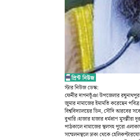
স্টার নিউজ ডেস্ক:
ফেনীর দাগনভূঁঞা উপজেলার রঘুনাথপুর দ
জুমার নামাজের ইমামতি করেছেন পবিত্র ক
বিশ্ববিদ্যালয়ের ডিন, সৌদি আরবের সর্
বুখারি।হাজার হাজার ধর্মপ্রাণ মুসল্লীর
পাঠকালে নামাজের স্থলসহ পুরো এলাকায়
সম্মেলনস্থলে ঢাকা থেকে হেলিকপ্টার