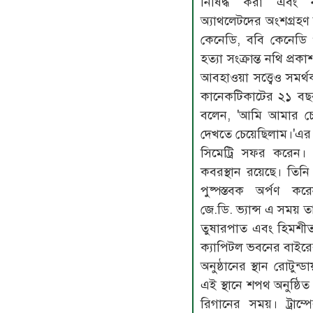
নিষিদ্ধ করা এবং নার
অ্যাথলেটদের অংশগ্রহণ 
কেনেডি, ববি কেনেডি ও
হত্যা সংক্রান্ত নথি প্
আবহাওয়া সত্ত্বেও সমর্
কানেকটিকাটের ২১ বছর 
বলেন, 'আমি আমার চো
দেখতে চেয়েছিলাম।'এর 
সিমেট্রি সফর করেন।
কবরস্থান রয়েছে। তিনি
পুষ্পস্তবক অর্পণ করে
জে.ডি. ভ্যান্স এ সময় ত
তুষারপাত এবং হিমশ
ক্যাপিটল ভবনের বাইরের
অনুষ্ঠানের স্থান রোটুন্
এই স্থানে শপথ অনুষ্ঠ
রিগানের সময়। ট্রাম্প