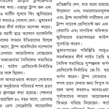
ীদের ক্রীড়ায় ট্রান্সজেন্ডার
প্রতিশ্রুতি দেন, যার মধ্যে রয়েছে 
বন্ধ করা। এছাড়া ট্রাম্প জন এফ.
উন্মাদনা’ এবং সমালোচনামূলক জ
 মার্টিন লুথার কিং জুনিয়রের
এবং ট্রান্স অ্যাথলিট নারীদের খ
রকাশ করারও ঘোষণা দেন। তুষারবর্ণ
ট্রাম্প সাবেক প্রেসিডেন্ট জন 
থকরা দীর্ঘ লাইনে অপেক্ষা করেন।
কেনেডি এবং নাগরিক অধিকার নে
বয়সী ছাত্র অ্যালান ম্যাকনিলি
জুনিয়রের হত্যাকাণ্ডের ফাইল 
খের সামনে ইতিহাসের উন্মেষ
পুনর্ব্যক্ত করেন।
আগে, ট্রাম্প আরলিংটন ন্যাশনাল
তুষারপাতের পরিস্থিতি সত্ত্বে
 সেখানে আমেরিকার যোদ্ধাদের
সমর্থকদের দীর্ঘ লাইন তৈরি হয়
 অজ্ঞাতনামা সৈনিকের সমাধিতে
সৈনিক সমাধিতে পুষ্পস্তবক অর
ন। ভাইস প্রেসিডেন্ট-নির্বাচিত
প্রেসিডেন্ট-নির্বাচিত জে.ডি. ভ্
ার সঙ্গে ছিলেন।
অর্পণ করেন। ট্রাম্প সোমবার 
ীতল আবহাওয়ার কারণে সোমবার
শপথ গ্রহণ দেখার জন্য বিপুল স
 অনুষ্ঠানের পরিবর্তে শপথ গ্রহণ
বলে আশা করলেও আবহাওয়া 
ডায় স্থানান্তর করা হয়েছে। শেষবার
পূর্বাভাসের কারণে আয়োজকরা
িত হয়েছিল ৪০ বছর আগে, রোনাল্ড
ভিতরে সরিয়ে নিয়েছেন। ক্য
ের প্রেস সেক্রেটারি ক্যারোলিন