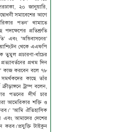
ম্পেরঢাকা, ২০ জানুয়ারি,
উদ্বোধনী সমাবেশের আগে
মেরিকার পতন’ থামাতে
ছ পদক্ষেপের প্রতিশ্রুতি
তি’ এবং ‘অভিবাসনের’
। ওয়াশিংটন থেকে এএফপি
ুমুল প্রচারণা-ধাঁচের
রত্যাবর্তনের প্রথম দিন
তে’ কাজ করবেন বলে ৭৮
মর্থকদের কাছে তাঁর
 ক্রীড়াঙ্গনে ট্রাম্প বলেন,
ার পতনের দীর্ঘ চার
মরা আমেরিকার শক্তি ও
 করব।’ ‘আমি ঐতিহাসিক
ব এবং আমাদের দেশের
 করব।’প্রযুক্তি টাইকুন