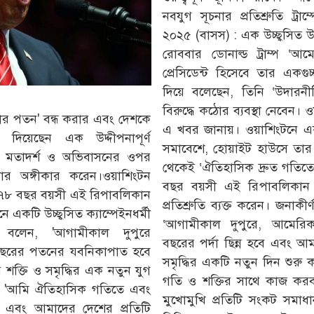
নবযুগ সূচনার প্রতিশ্রুতি ট্রা
২০২৫ (বাসস) : এক উচ্ছ্বসিত 
রোববার ডোনাল্ড ট্রাম্প ‘আ
প্রেসিডেন্ট হিসেবে তার একগুচ্
দিয়ে বলেছেন, তিনি ‘উদারনী
বিরুদ্ধে কঠোর ব্যবস্থা নেবেন
িকার পতন' বন্ধ করার এবং দেশকে
এ খবর জানায়। ওয়াশিংটনে এক ত
্রুতি দিয়েছেন এক উদ্দীপনাপূর্ণ
সমাবেশে, হোয়াইট হাউসে তার প্
 মতাদর্শ ও অভিবাসনের ওপর
থেকেই ‘ঐতিহাসিক দ্রুত গতি
ার অঙ্গীকার করেন।ওয়াশিংটন
বছর বয়সী এই রিপাবলিকান স
৭৮ বছর বয়সী এই রিপাবলিকান
প্রতিশ্রুতি ব্যক্ত করেন। জনাকীর্ণ
একটি উচ্ছ্বসিত ক্যাম্পেইনধর্মী
‘আগামীকাল দুপুরে, আমেরিক
 বলেন, 'আগামীকাল দুপুরে
বছরের পর্দা ছিন্ন হবে এবং আ
 বছরের পতনের যবনিকাপাত হবে
সমৃদ্ধির একটি নতুন দিন শুরু
ক্তি ও সমৃদ্ধির এক নতুন যুগ
গতি ও শক্তির সাথে কাজ কর
ন, 'আমি ঐতিহাসিক গতিতে এবং
মুখোমুখি প্রতিটি সংকট সমাধান
 এবং আমাদের দেশের প্রতিটি