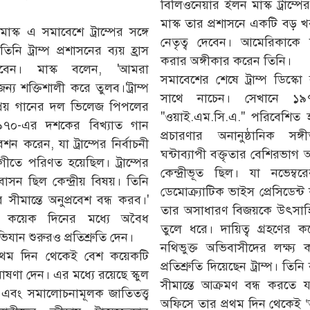
বিলিওনেয়ার ইলন মাস্ক ট্রাম্প
মাস্ক তার প্রশাসনে একটি বড়
 মাস্ক এ সমাবেশে ট্রাম্পের সঙ্গে
নেতৃত্ব দেবেন। আমেরিকাকে শ
নি ট্রাম্প প্রশাসনের ব্যয় হ্রাস
করার অঙ্গীকার করেন তিনি।
 দেবেন। মাস্ক বলেন, 'আমরা
সমাবেশের শেষে ট্রাম্প ডিস্কো
্য শক্তিশালী করে তুলব।'ট্রাম্প
সাথে নাচেন। সেখানে ১
প্রিয় গানের দল ভিলেজ পিপলের
"ওয়াই.এম.সি.এ." পরিবেশিত হয়
১৯৭০-এর দশকের বিখ্যাত গান
প্রচারণার অনানুষ্ঠানিক সঙ্গ
ন করেন, যা ট্রাম্পের নির্বাচনী
ঘন্টাব্যাপী বক্তৃতার বেশিরভ
ীতে পরিণত হয়েছিল। ট্রাম্পের
কেন্দ্রীভূত ছিল। যা নভেম্বরের
ভিবাসন ছিল কেন্দ্রীয় বিষয়। তিনি
ডেমোক্র্যাটিক ভাইস প্রেসিডেন্ট 
ীমান্তে অনুপ্রবেশ বন্ধ করব।'
তার অসাধারণ বিজয়কে উৎসাহি
ণের কয়েক দিনের মধ্যে অবৈধ
তুলে ধরে। দায়িত্ব গ্রহণের 
িযান শুরুরও প্রতিশ্রুতি দেন।
নথিভুক্ত অভিবাসীদের লক্ষ্
র প্রথম দিন থেকেই বেশ কয়েকটি
প্রতিশ্রুতি দিয়েছেন ট্রাম্প। 
োষণা দেন। এর মধ্যে রয়েছে স্কুল
সীমান্তে আক্রমণ বন্ধ করতে য
্যু এবং সমালোচনামূলক জাতিতত্ত্ব
অফিসে তার প্রথম দিন থেকেই ‘