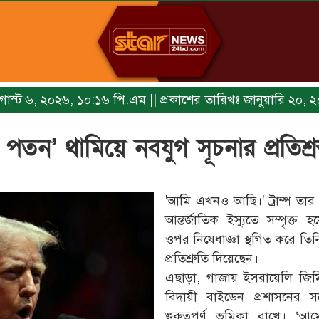
অগাস্ট ৬, ২০২৬, ১০:১৬ পি.এম || প্রকাশের তারিখঃ জানুয়ারি ২০,
তন’ থামিয়ে নবযুগ সূচনার প্রতিশ্রুত
'আমি এখনও আছি।' ট্রাম্প তার
আন্তর্জাতিক ইস্যুতে সম্পৃক্
ওপর নিষেধাজ্ঞা স্থগিত করে তিন
প্রতিশ্রুতি দিয়েছেন।
এছাড়া, গাজায় ইসরায়েলি জিম্মি
বিদায়ী বাইডেন প্রশাসনের সঙ
গুরুত্বপূর্ণ ভূমিকা রাখে। ‘