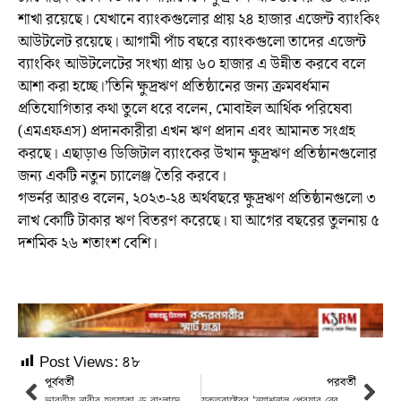
শাখা রয়েছে। যেখানে ব্যাংকগুলোর প্রায় ২৪ হাজার এজেন্ট ব্যাংকিং
আউটলেট রয়েছে। আগামী পাঁচ বছরে ব্যাংকগুলো তাদের এজেন্ট
ব্যাংকিং আউটলেটের সংখ্যা প্রায় ৬০ হাজার এ উন্নীত করবে বলে
আশা করা হচ্ছে।’তিনি ক্ষুদ্রঋণ প্রতিষ্ঠানের জন্য ক্রমবর্ধমান
প্রতিযোগিতার কথা তুলে ধরে বলেন, মোবাইল আর্থিক পরিষেবা
(এমএফএস) প্রদানকারীরা এখন ঋণ প্রদান এবং আমানত সংগ্রহ
করছে। এছাড়াও ডিজিটাল ব্যাংকের উত্থান ক্ষুদ্রঋণ প্রতিষ্ঠানগুলোর
জন্য একটি নতুন চ্যালেঞ্জ তৈরি করবে।
গভর্নর আরও বলেন, ২০২৩-২৪ অর্থবছরে ক্ষুদ্রঋণ প্রতিষ্ঠানগুলো ৩
লাখ কোটি টাকার ঋণ বিতরণ করেছে। যা আগের বছরের তুলনায় ৫
দশমিক ২৬ শতাংশ বেশি।
Post Views:
৪৮
পূর্ববর্তী
পরবর্তী
ভারতীয় নারীর হত্যাকাণ্ড বাংলাদেশে ধর্ষণের ঘটনা হিসেবে প্রচার: রিউমার স্ক্যানার
যুক্তরাষ্ট্রের ‘ন্যাশনাল প্রেয়ার ব্রেকফাস্টে’ যোগ দেবেন ব্যারিস্টার জায়মা রহমান