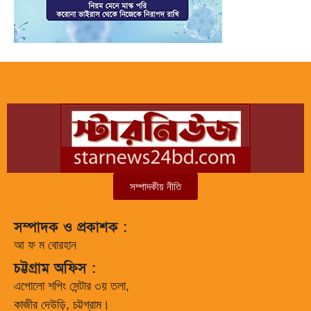
সম্পাদকীয় নীতি
সম্পাদক ও প্রকাশক :
আ ফ ম বোরহান
চট্টগ্রাম অফিস :
এপোলো শপিং সেন্টার ৩য় তলা,
কাজীর দেউড়ি, চট্টগ্রাম।