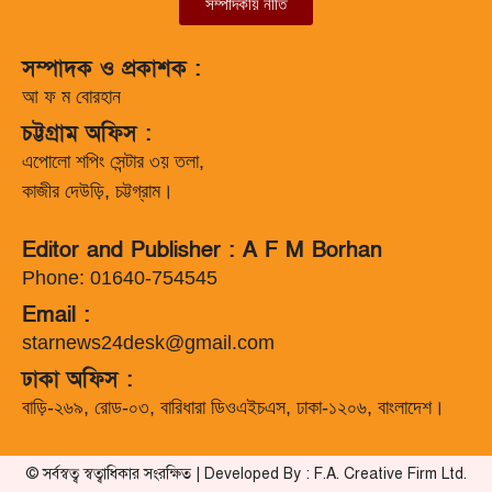
সম্পাদকীয় নীতি
সম্পাদক ও প্রকাশক :
আ ফ ম বোরহান
চট্টগ্রাম অফিস :
এপোলো শপিং সেন্টার ৩য় তলা,
কাজীর দেউড়ি, চট্টগ্রাম।
Editor and Publisher : A F M Borhan
Phone: 01640-754545
Email :
starnews24desk@gmail.com
ঢাকা অফিস :
বাড়ি-২৬৯, রোড-০৩, বারিধারা ডিওএইচএস, ঢাকা-১২০৬, বাংলাদেশ।
© সর্বস্বত্ব স্বত্বাধিকার সংরক্ষিত | Developed By : F.A. Creative Firm Ltd.