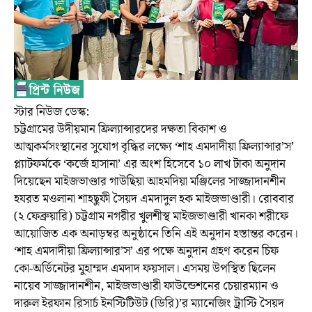
স্টার নিউজ ডেস্ক:
চট্টগ্রামের উদীয়মান ফ্রিল্যান্সারদের দক্ষতা বিকাশ ও
আত্মকর্মসংস্থানের সুযোগ বৃদ্ধির লক্ষ্যে ‘শাহ এমদাদীয়া ফ্রিল্যান্সার’স’
প্ল্যাটফর্মকে ‘কর্জে হাসানা’ এর অংশ হিসেবে ১০ লাখ টাকা অনুদান
দিয়েছেন মাইজভাণ্ডার গাউছিয়া আহমদিয়া মঞ্জিলের সাজ্জাদানশীন
হযরত মওলানা শাহছুফী সৈয়দ এমদাদুল হক মাইজভাণ্ডারী। রোববার
(২ ফেব্রুয়ারি) চট্টগ্রাম নগরীর খুলশীস্থ মাইজভাণ্ডারী খানকা শরীফে
আয়োজিত এক অনাড়ম্বর অনুষ্ঠানে তিনি এই অনুদান হস্তান্তর করেন।
‘শাহ এমদাদীয়া ফ্রিল্যান্সার’স’ এর পক্ষে অনুদান গ্রহণ করেন চিফ
কো-অর্ডিনেটর মুহাম্মদ এমদাদ ফয়সাল। এসময় উপস্থিত ছিলেন
নায়েব সাজ্জাদানশীন, মাইজভাণ্ডারী ফাউন্ডেশনের চেয়ারম্যান ও
দারুল ইরফান রিসার্চ ইনস্টিটিউট (ডিরি)’র ম্যানেজিং ট্রাস্টি সৈয়দ