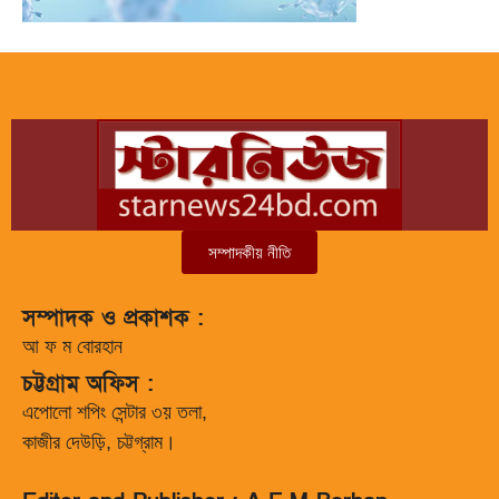
সম্পাদকীয় নীতি
সম্পাদক ও প্রকাশক :
আ ফ ম বোরহান
চট্টগ্রাম অফিস :
এপোলো শপিং সেন্টার ৩য় তলা,
কাজীর দেউড়ি, চট্টগ্রাম।