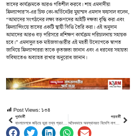
তাদের কার্যক্রমকে আরও গতিশীল করবে। শাহ এমদাদীয়া
ফ্রিল্যান্সার’স-এর চিফ কো-অর্ডিনেটর মুহাম্মদ এমদাদ ফয়সাল বলেন,
“আমাদের সংগঠনের লক্ষ্য তরুণদের আইটি দক্ষতা বৃদ্ধি করা এবং
ফ্রিল্যান্সিংয়ে তাদের একটি স্থায়ী ভিত্তি তৈরি করা। এই অনুদান
আমাদের আরও বড় পরিসরে প্রশিক্ষণ কার্যক্রম পরিচালনায় সহায়ক
হবে।” এমদাদুল হক মাইজভাণ্ডারীর এই মহতী উদ্যোগকে স্বাগত
জানিয়ে ফ্রিল্যান্সাররা তাকে কৃতজ্ঞতা জানান এবং এ ধরনের সহায়তা
ভবিষ্যতেও অব্যাহত রাখার অনুরোধ জানান।
Post Views:
১৩৪
পূর্ববর্তী
পরবর্তী
বাংলাদেশকে জড়িয়ে ভুয়া তথ্য প্রচারের ২৭১টি প্রমাণ মিলেছে: রিউমার স্ক্যানার
অবৈধভাবে অবস্থানরত বিদেশি নাগরিকদের বিষয়ে করণীয় নির্ধারণে টাস্কফোর্স গঠন