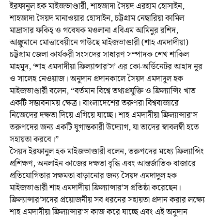
ইরফানুল হক মাইজভাণ্ডারী, শাহজাদা সৈয়দ এরহাম হোসাইন,
শাহজাদা সৈয়দ মানাওয়ার হোসাইন, চট্টগ্রাম নেছারিয়া কামিল
মাদ্রাসার ফকিহ্ ও গবেষক মওলানা এবিএম আমিনুর রশিদ,
আঞ্জুমানে মোত্তাবেয়ীনে গাউছে মাইজভাণ্ডারী (শাহ এমদাদীয়া)
চট্টগ্রাম জেলা কার্যকরী সংসদের সাধারণ সম্পাদক শেখ শাকিল
মাহমুদ, ‘শাহ এমদাদীয়া ফ্রিল্যান্সার’স’ এর কো-অর্ডিনেটর আহাদ নূর
ও সালেহ নেওয়াজ। অনুদান প্রদানকালে সৈয়দ এমদাদুল হক
মাইজভাণ্ডারী বলেন, “বর্তমান বিশ্বে তথ্যপ্রযুক্তি ও ফ্রিল্যান্সিং খাত
একটি সম্ভাবনাময় ক্ষেত্র। বাংলাদেশের তরুণরা বিশ্ববাজারে
নিজেদের দক্ষতা দিয়ে এগিয়ে যাচ্ছে। শাহ এমদাদীয়া ফ্রিল্যান্সার’স
তরুণদের জন্য একটি যুগান্তকারী উদ্যোগ, যা তাদের স্বাবলম্বী হতে
সহায়তা করবে।”
সৈয়দ ইরফানুল হক মাইজভাণ্ডারী বলেন, তরুণদের মধ্যে ফ্রিল্যান্সিং
প্রশিক্ষণ, অনলাইন কাজের দক্ষতা বৃদ্ধি এবং আন্তর্জাতিক বাজারে
প্রতিযোগিতার সক্ষমতা বাড়ানোর জন্য সৈয়দ এমদাদুল হক
মাইজভাণ্ডারী শাহ এমদাদীয়া ফ্রিল্যান্সার’স প্রতিষ্ঠা করেছেন।
ফ্রিল্যান্সার’সদের প্রয়োজনীয় সব ধরনের সহায়তা প্রদান করার লক্ষ্যে
শাহ এমদাদীয়া ফ্রিল্যান্সার’স কাজ করে যাচ্ছে এবং এই অনুদান