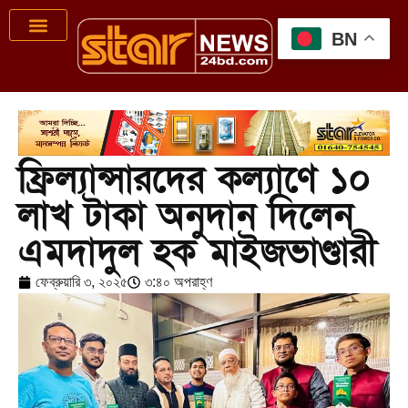
BN
ফ্রিল্যান্সারদের কল্যাণে ১০
লাখ টাকা অনুদান দিলেন
এমদাদুল হক মাইজভাণ্ডারী
ফেব্রুয়ারি ৩, ২০২৫
৩:৪০ অপরাহ্ণ