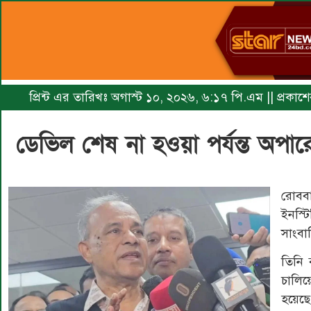
প্রিন্ট এর তারিখঃ অগাস্ট ১০, ২০২৬, ৬:১৭ পি.এম || প্রকাশে
ডেভিল শেষ না হওয়া পর্যন্ত অপারেশন
রোববা
ইনস্টি
সাংবা
তিনি 
চালি
হয়েছে